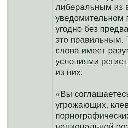
либеральным из в
уведомительном п
угодно без предв
это правильным. 
слова имеет раз
условиями регис
из них:
«Вы соглашаетес
угрожающих, кле
порнографических
национальной роз