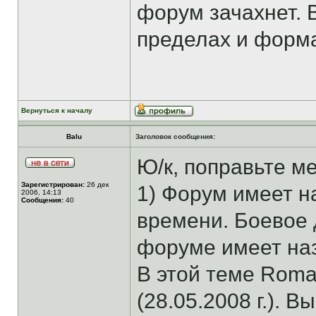
форум зачахнет. 
пределах и форм
Вернуться к началу
Balu
Заголовок сообщения:
Ю/к, поправьте м
Зарегистрирован:
26 дек
1) Форум имеет н
2006, 14:13
Сообщения:
40
времени. Боевое 
форуме имеет наз
В этой теме Rom
(28.05.2008 г.). В