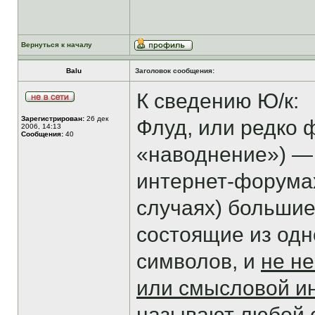
Вернуться к началу
Balu
Заголовок сообщения:
К сведению Ю/к:
Зарегистрирован:
26 дек
Флуд, или редко фл
2006, 14:13
Сообщения:
40
«наводнение») — 
интернет-форумах
случаях) больши
состоящие из одн
символов, и
не не
или смысловой 
называют любой 