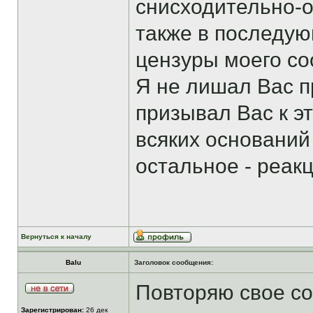
снисходительно-о
также в последу
цензуры моего соо
Я не лишал Вас п
призывал Вас к эт
всяких оснований
остальное - реак
Вернуться к началу
Balu
Заголовок сообщения:
Повторяю свое соо
Зарегистрирован:
26 дек