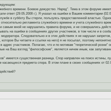
следующем:
жебного времени. Боевое дежурство. Наряд". Тема в этом форуме имеет
 дали ответ (29.05.2008 г.). Я указал на ошибки в Вашем комментарии (02
лужбе в субботу Вы стерли, пользуясь предоставленной властью. Одновр
й относительно регламента служебного времени и учета служебного врем
Тем самым мной не нарушались правила форума, и не совершались дейст
ывать на ошибки в сообщениях других участников, в том числе и в соо
я модератора. Следовательно и в этих действиях я не нарушал запрето
го, которое Вы читаете и ссылки на него) я не посылал, поэтому непонятн
в адрес участников. Полагаю, что и по мотивам "теоретической розни"
рые на Ваш взгляд "философские", является ничем иным, как запугива
ов" имеется существенная разница. Спор направлен на поиск истины, п
 касающихся предмета спора. В этом плане в своих сообщениях от 02.06.2
 действий?