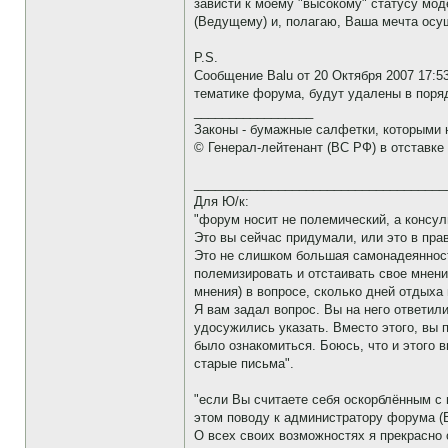
зависти к моему "высокому" статусу мо
(Ведущему) и, полагаю, Ваша мечта осущ
P.S.
Сообщение Balu от 20 Октября 2007 17:
тематике форума, будут удалены в поряд
_________________
Законы - бумажные салфетки, которыми 
© Генерал-лейтенант (ВС РФ) в отставке
____________________________________
Для Ю/к:
"форум носит не полемический, а консул
Это вы сейчас придумали, или это в пра
Это не слишком большая самонадеянност
полемизировать и отстаивать свое мнени
мнения) в вопросе, сколько дней отдыха
Я вам задал вопрос. Вы на него ответил
удосужились указать. Вместо этого, вы 
было ознакомиться. Боюсь, что и этого 
старые письма".
"если Вы считаете себя оскорблённым с 
этом поводу к администратору форума (
О всех своих возможностях я прекрасно