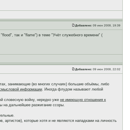
Добавлено:
09 июн 2008, 19:39
lood", так и "flame") в теме "Учёт служебного времени" (
Добавлено:
09 июн 2008, 22:02
чатах, занимающие (во многих случаях) большие объёмы, либо
и смысловой информации
. Иногда флудом называют любой
ой словесную войну, нередко уже
не имеющую отношения к
ы на дальнейшее разжигание ссоры.
тельные.
в, артистов), которые хотя и не являются нападками на личность