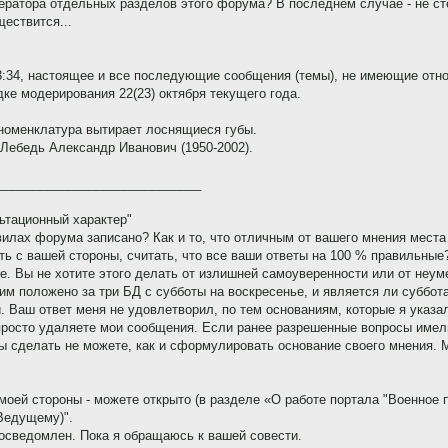
дератора отдельных разделов этого форума? В последнем случае - не с
ествится...
53:34, настоящее и все последующие сообщения (темы), не имеющие отн
ке модерирования 22(23) октября текущего года.
номенклатура вытирает лоснящиеся губы.
 Лебедь Александр Иванович (1950-2002).
_____________________________
ьтационный характер"
вилах форума записано? Как и то, что отличным от вашего мнения места
ь с вашей стороны, считать, что все ваши ответы на 100 % правильные
е. Вы не хотите этого делать от излишней самоуверенности или от неу
 им положено за три БД с субботы на воскресенье, и является ли суббо
и. Ваш ответ меня не удовлетворил, по тем основаниям, которые я указа
просто удаляете мои сообщения. Если ранее разрешенные вопросы имели 
вы сделать не можете, как и сформулировать основание своего мнения. 
моей стороны - можете открыто (в разделе «О работе портала "Военное п
Ведущему)".
 осведомлен. Пока я обращаюсь к вашей совести.