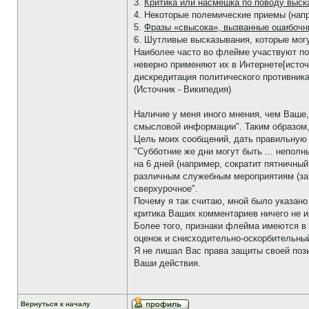
3.
Критика или насмешка по поводу выск
4. Некоторые полемические приемы (нап
5.
Фразы «свысока», вызванные ошибочн
6. Шутливые высказывания, которые мог
Наиболее часто во флейме участвуют по
неверно применяют их в Интернете[исто
дискредитация политического противника
(Источник - Википедия)
Наличие у меня иного мнения, чем Ваше,
смысловой информации". Таким образом
Цель моих сообщений, дать правильную 
"Субботние же дни могут быть ... непол
на 6 дней (например, сократит пятничный
различным служебным мероприятиям (за 
сверхурочное".
Почему я так считаю, мной было указано
критика Ваших комментариев ничего не 
Более того, признаки флейма имеются в
оценок и снисходительно-оскорбительный
Я не лишал Вас права защиты своей пози
Ваши действия.
Вернуться к началу