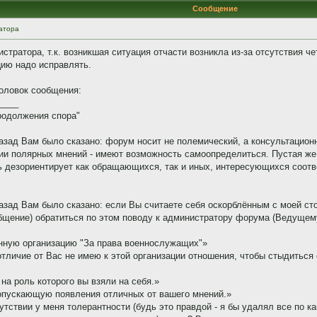
Сообщение
атора
тратора, т.к. возникшая ситуация отчасти возникла из-за отсутствия ч
цию надо исправлять.
головок сообщения:
____
родолжения спора"
 назад Вам было сказано: форум носит не полемический, а консультаци
ии полярных мнений - имеют возможность самоопределиться. Пустая же
ь дезориентирует как обращающихся, так и иных, интересующихся соот
назад Вам было сказано: если Вы считаете себя оскорблённым с моей ст
общение) обратиться по этом поводу к администратору форума (Ведущем
нную организацию "За права военнослужащих"»
в отличие от Вас не имею к этой организации отношения, чтобы стыдиться 
 на роль которого вы взяли на себя.»
опускающую появления отличных от вашего мнений.»
сутствии у меня толерантности (будь это правдой - я бы удалял все по 