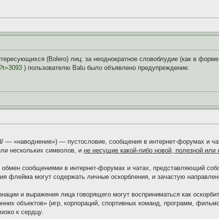
тересующихся (Bolero) лиц: за неоднократное словоблудие (как в форме "f
p?t=3093
) пользователю Balu было объявлено предупреждение.
flʌd/ — «наводнение») — пустословие, сообщения в интернет-форумах и 
или нескольких символов, и
не несущие какой-либо новой, полезной ил
 — обмен сообщениями в интернет-форумах и чатах, представляющий соб
ия флейма могут содержать личные оскорбления, и зачастую направлен
онации и выражения лица говорящего могут восприниматься как оскорби
онних объектов» (игр, корпораций, спортивных команд, программ, фильмо
изко к сердцу.