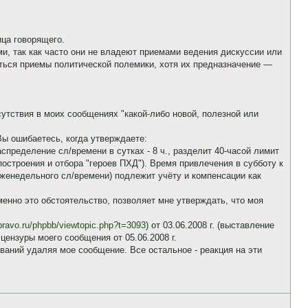
ица говорящего.
, так как часто они не владеют приемами ведения дискуссии или
яться приемы политической полемики, хотя их предназначение —
сутствия в моих сообщениях "какой-либо новой, полезной или
Вы ошибаетесь, когда утверждаете:
спределение сл/времени в сутках - 8 ч., разделит 40-часой лимит
 построения и отбора "героев ПХД"). Время привлечения в субботу к
енедельного сл/времени) подлежит учёту и компенсации как
менно это обстоятельство, позволяет мне утверждать, что моя
pravo.ru/phpbb/viewtopic.php?t=3093
) от 03.06.2008 г. (выставление
ензуры моего сообщения от 05.06.2008 г.
ований удаляя мое сообщение. Все остальное - реакция на эти