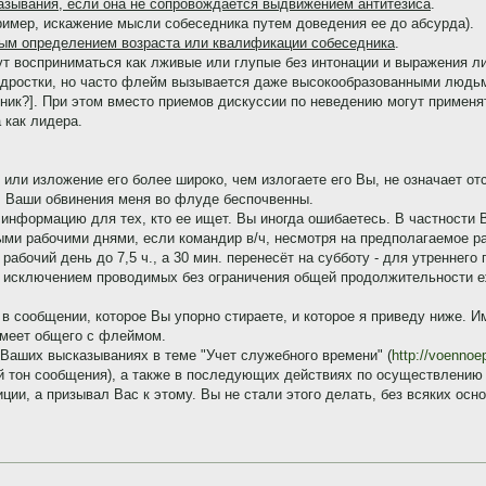
азывания, если она не сопровождается выдвижением антитезиса
.
ример, искажение мысли собеседника путем доведения ее до абсурда).
ым определением возраста или квалификации собеседника
.
ут восприниматься как лживые или глупые без интонации и выражения л
дростки, но часто флейм вызывается даже высокообразованными людьми
чник?]. При этом вместо приемов дискуссии по неведению могут примен
 как лидера.
 или изложение его более широко, чем излогаете его Вы, не означает от
, Ваши обвинения меня во флуде беспочвенны.
информацию для тех, кто ее ищет. Вы иногда ошибаетесь. В частности 
ными рабочими днями, если командир в/ч, несмотря на предполагаемое ра
 рабочий день до 7,5 ч., а 30 мин. перенесёт на субботу - для утреннего
исключением проводимых без ограничения общей продолжительности еж
 в сообщении, которое Вы упорно стираете, и которое я приведу ниже. И
имеет общего с флеймом.
 Ваших высказываниях в теме "Учет служебного времени" (
http://voennoe
 тон сообщения), а также в последующих действиях по осуществлению ц
ции, а призывал Вас к этому. Вы не стали этого делать, без всяких осн