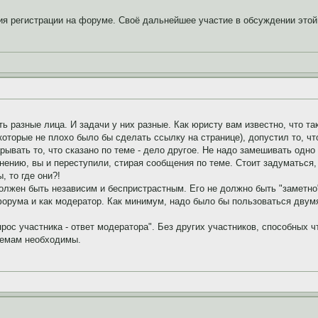
вия регистрации на форуме. Своё дальнейшее участие в обсуждении это
ь разные лица. И задачи у них разные. Как юристу вам известно, что та
оторые не плохо было бы сделать ссылку на странице), допустил то, ч
рывать то, что сказано по теме - дело другое. Не надо замешивать одно
нению, вы и переступили, стирая сообщения по теме. Стоит задуматься
, то где они?!
олжен быть независим и беспристрастным. Его не должно быть "заметно
форума и как модератор. Как минимум, надо было бы пользоваться двумя
ос участника - ответ модератора". Без других участников, способных чт
темам необходимы.