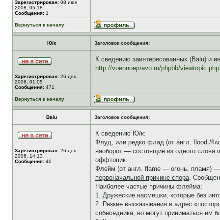
Зарегистрирован:
08 июн
2008, 05:18
Сообщения:
1
Вернуться к началу
Ю/к
Заголовок сообщения:
К сведению заинтересованных (Balu) и ин
http://voennoepravo.ru/phpbb/viewtopic.ph
Зарегистрирован:
26 дек
2006, 01:05
Сообщения:
471
Вернуться к началу
Balu
Заголовок сообщения:
К сведению Ю/к:
Флуд, или редко флад (от англ. flood /
наоборот — состоящие из одного слова 
Зарегистрирован:
26 дек
2006, 14:13
оффтопик.
Сообщения:
40
Флейм (от англ. flame — огонь, пламя)
первоначальной причине спора
. Сообщен
Наиболее частые причины флейма:
1. Дружеские насмешки, которые без инт
2. Резкие высказывания в адрес «постор
собеседника, но могут приниматься им бл