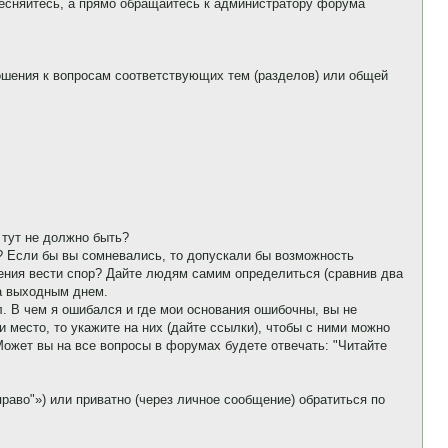
тесняйтесь, а прямо обращайтесь к администратору форума
ошения к вопросам соответствующих тем (разделов) или общей
 тут не должно быть?
? Если бы вы сомневались, то допускали бы возможность
мения вести спор? Дайте людям самим определиться (сравнив два
та выходным днем.
л. В чем я ошибался и где мои основания ошибочны, вы не
место, то укажите на них (дайте ссылки), чтобы с ними можно
Может вы на все вопросы в форумах будете отвечать: "Читайте
раво"») или приватно (через личное сообщение) обратиться по