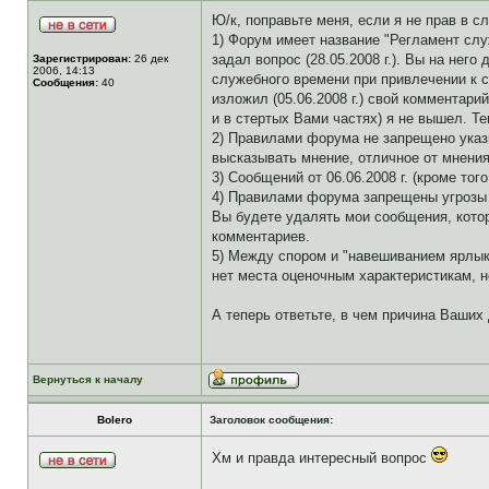
Ю/к, поправьте меня, если я не прав в 
1) Форум имеет название "Регламент слу
задал вопрос (28.05.2008 г.). Вы на него
Зарегистрирован:
26 дек
2006, 14:13
служебного времени при привлечении к с
Сообщения:
40
изложил (05.06.2008 г.) свой комментари
и в стертых Вами частях) я не вышел. 
2) Правилами форума не запрещено указ
высказывать мнение, отличное от мнени
3) Сообщений от 06.06.2008 г. (кроме то
4) Правилами форума запрещены угрозы 
Вы будете удалять мои сообщения, кото
комментариев.
5) Между спором и "навешиванием ярлык
нет места оценочным характеристикам, не
А теперь ответьте, в чем причина Ваших
Вернуться к началу
Bolero
Заголовок сообщения:
Хм и правда интересный вопрос