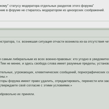
окому" статусу модератора отдельных разделов этого форума"
ение в форуме не стиралось модератором из цензорских соображений.
тратора, т.к. возникшая ситуация отчасти возникла из-за отсутствия ч
я самым либеральным из всех военно-правовых: кто угодно в уведомите
 Тем не менее, и здесь свобода слова имеет разумные пределы, устано
тельных, угрожающих, клеветнических сообщений, порнографических со
оны.»
аторы форума имеют право удалить, отредактировать, перенести или за
дтверждаете своё согласие с этими условиями.»
обровольно их приняли.