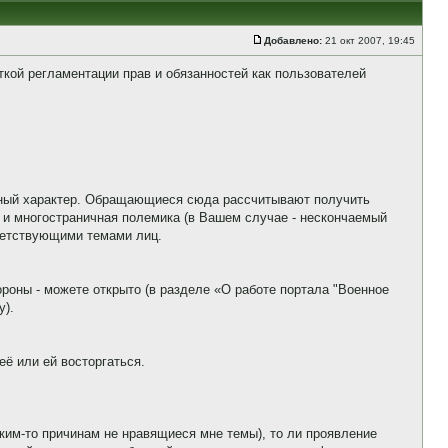
Добавлено:
21 окт 2007, 19:45
еткой регламентации прав и обязанностей как пользователей
онный характер. Обращающиеся сюда рассчитывают получить
 и многостраничная полемика (в Вашем случае - нескончаемый
ветствующими темами лиц.
ороны - можете открыто (в разделе «О работе портала "Военное
у).
её или ей восторгаться.
каким-то причинам не нравящиеся мне темы), то ли проявление