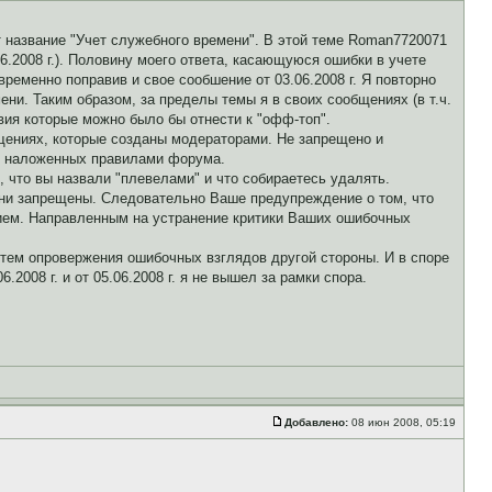
 название "Учет служебного времени". В этой теме Roman7720071
.06.2008 г.). Половину моего ответа, касающуюся ошибки в учете
еменно поправив и свое сообшение от 03.06.2008 г. Я повторно
ени. Таким образом, за пределы темы я в своих сообщениях (в т.ч.
вия которые можно было бы отнести к "офф-топ".
бщениях, которые созданы модераторами. Не запрещено и
в, наложенных правилами форума.
о, что вы назвали "плевелами" и что собираетесь удалять.
 они запрещены. Следовательно Ваше предупреждение о том, что
нием. Направленным на устранение критики Ваших ошибочных
утем опровержения ошибочных взглядов другой стороны. И в споре
008 г. и от 05.06.2008 г. я не вышел за рамки спора.
Добавлено:
08 июн 2008, 05:19