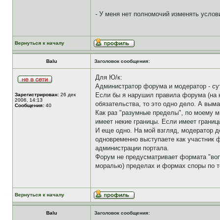
- У меня нет полномочий изменять усло
Вернуться к началу
Balu
Заголовок сообщения:
Для Ю/к:
Администратор форума и модератор - сут
Если бы я нарушил правила форума (на к
Зарегистрирован:
26 дек
2006, 14:13
обязательства, то это одно дело. А выма
Сообщения:
40
Как раз "разумные пределы", по моему м
имеет некие границы. Если имеет границы
И еще одно. На мой взгляд, модератор д
одновременно выступаете как участник 
администрации портала.
Форум не предусматривает формата "вопр
моралью) пределах и формах споры по 
Вернуться к началу
Balu
Заголовок сообщения: