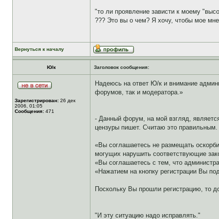
"то ли проявление зависти к моему "выс
??? Это вы о чем? Я хочу, чтобы мое мн
Вернуться к началу
Ю/к
Заголовок сообщения:
Надеюсь на ответ Ю/к и внимание админис
форумов, так и модератора.»
Зарегистрирован:
26 дек
2006, 01:05
Сообщения:
471
- Данный форум, на мой взгляд, являетс
цензуры пишет. Считаю это правильным.
«Вы соглашаетесь не размещать оскорби
могущих нарушить соответствующие зак
«Вы соглашаетесь с тем, что администр
«Нажатием на кнопку регистрации Вы по
Поскольку Вы прошли регистрацию, то д
"И эту ситуацию надо исправлять."