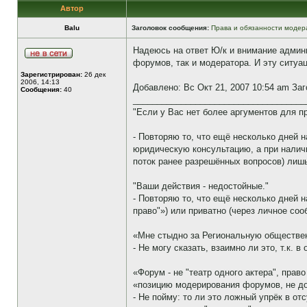
Автор
Balu
Заголовок сообщения:
Права и обязанности модер
Надеюсь на ответ Ю/к и внимание админис
форумов, так и модератора. И эту ситуа
Зарегистрирован:
26 дек
2006, 14:13
Добавлено: Вс Окт 21, 2007 10:54 am За
Сообщения:
40
____________________________________
"Если у Вас нет более аргументов для п
- Повторяю то, что ещё несколько дней
юридическую консультацию, а при налич
поток ранее разрешённых вопросов) лиш
"Ваши действия - недостойные."
- Повторяю то, что ещё несколько дней 
право"») или приватно (через личное со
«Мне стыдно за Региональную обществе
- Не могу сказать, взаимно ли это, т.к. 
«Форум - не "театр одного актера", право
«позицию модерирования форумов, не д
- Не пойму: то ли это ложный упрёк в от