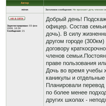
Автор
miron
Заголовок сообщения:
Не признают дочь членом с
Добрый день! Подскаж
офицер. Состав семьи 4
Зарегистрирован:
03 фев
2009, 16:29
Сообщения:
21
дочь). В силу жизненн
другом городе (300км)
договору краткосрочно
членов семьи.Постоян
праве пользования или
Дочь во время учебы ж
каникулы и отдельные
Планировали перевод 
по более менее подхо
других школах - непо