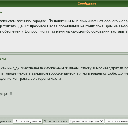
Сообщение
ё.
акрытом военном городке. По понятным мне причинам нет особого желан
 трясёт). Да и с прежнего места проживания не гонят пока (дом на земл
обеспечен.). Вопрос: могут ли меня на каком-либо основании заставит
ильё.
и как нибудь обеспечение служебным жильем. служу в москве утратил 
в городе чехов в закрытом городке другой в\ч но в нашей службе. до ме
юдение контракта со стороны части
рщик!!!
ения за:
Поле сортировки