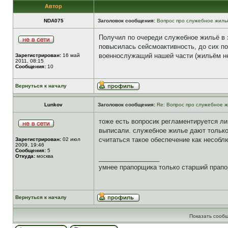
Автор
NDA075
Заголовок сообщения:
Вопрос про служебное жиль
Получил по очереди служебное жильё в з
повысилась сейсмоактивность, до сих пор
военнослужащий нашей части (жильём не 
Зарегистрирован:
16 май
2011, 08:15
Сообщения:
10
Вернуться к началу
Lunkov
Заголовок сообщения:
Re: Вопрос про служебное ж
тоже есть вопросик регламентируется л
выписали. служебное жилье дают только 
считаться такое обеспечение как несобл
Зарегистрирован:
02 июл
2009, 19:46
Сообщения:
5
Откуда:
москва
_________________
умнее прапорщика только старший прапо
Вернуться к началу
Показать сообщ