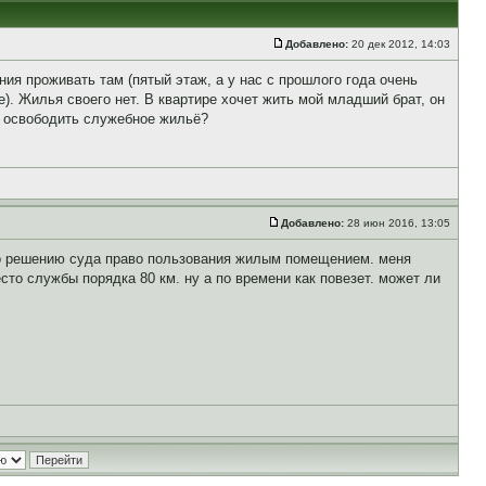
Добавлено:
20 дек 2012, 14:03
ия проживать там (пятый этаж, а у нас с прошлого года очень
е). Жилья своего нет. В квартире хочет жить мой младший брат, он
ь освободить служебное жильё?
Добавлено:
28 июн 2016, 13:05
по решению суда право пользования жилым помещением. меня
сто службы порядка 80 км. ну а по времени как повезет. может ли