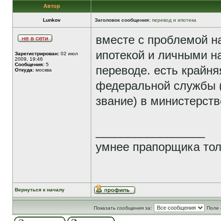
Автор
Lunkov
Заголовок сообщения:
перевод и ипотека
вместе с проблемой на
ипотекой и личными 
Зарегистрирован:
02 июл
2009, 19:46
Сообщения:
5
переводе. есть крайня
Откуда:
москва
федеральной службы 
звание) в министерст
_________________
умнее прапорщика тол
Вернуться к началу
Показать сообщения за:
Поле 