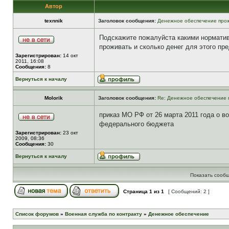
Автор
texnnik
Заголовок сообщения:
Денежное обеспечение прож
Подскажите пожалуйста какими норматив
проживать и сколько денег для этого п
Зарегистрирован:
14 окт
2011, 16:08
Сообщения:
8
Вернуться к началу
Molorik
Заголовок сообщения:
Re: Денежное обеспечение 
приказ МО РФ от 26 марта 2011 года о 
федерального бюджета
Зарегистрирован:
23 окт
2009, 08:36
Сообщения:
30
Вернуться к началу
Показать сообщ
Страница
1
из
1
[ Сообщений: 2 ]
Список форумов
»
Военная служба по контракту
»
Денежное обеспечение