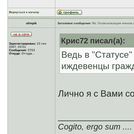
Вернуться к началу
olimpik
Заголовок сообщения:
Re: Госпитализация членов 
Крис72 писал(а):
Зарегистрирован:
23 сен
2007, 03:01
Сообщения:
5703
Ведь в "Статусе"
Откуда:
Оттуда...
иждевенцы гражда
Лично я с Вами с
______________
Cogito, ergo sum ....