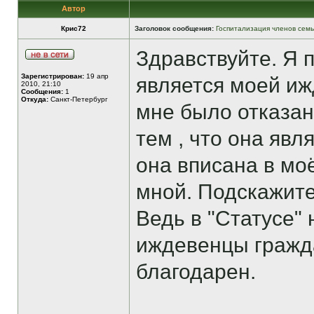
Автор
Крис72
Заголовок сообщения:
Госпитализация членов сем
Здравствуйте. Я 
Зарегистрирован:
19 апр
является моей иж
2010, 21:10
Сообщения:
1
Откуда:
Санкт-Петербург
мне было отказано
тем , что она явл
она вписана в мо
мной. Подскажите
Ведь в "Статусе" 
иждевенцы гражда
благодарен.