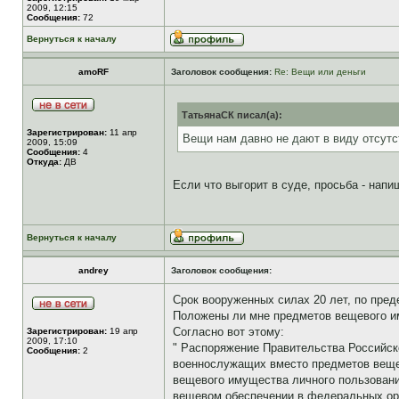
2009, 12:15
Сообщения:
72
Вернуться к началу
amoRF
Заголовок сообщения:
Re: Вещи или деньги
ТатьянаСК писал(а):
Зарегистрирован:
11 апр
Вещи нам давно не дают в виду отсутс
2009, 15:09
Сообщения:
4
Откуда:
ДВ
Если что выгорит в суде, просьба - напиш
Вернуться к началу
andrey
Заголовок сообщения:
Срок вооруженных силах 20 лет, по пред
Положены ли мне предметов вещевого и
Согласно вот этому:
Зарегистрирован:
19 апр
2009, 17:10
" Распоряжение Правительства Российск
Сообщения:
2
военнослужащих вместо предметов веще
вещевого имущества личного пользовани
вещевом обеспечении в федеральных орг