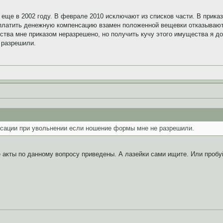
и еще в 2002 году. В феврале 2010 исключают из списков части. В прик
латить денежную компенсацию взамен положенной вещевки отказываютс
ства мне приказом неразрешено, но получить кучу этого имущества я д
 разрешили.
нсации при увольнении если ношение формы мне не разрешили.
 акты по данному вопросу приведены. А лазейки сами ищите. Или пробу