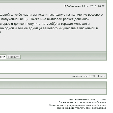
Добавлено:
23 окт 2013, 20:22
вещевой службе части выписали накладную на получение вещевого
е полученной вещи. Также мне выписали расчет денежной
оторые я должен получить натурой(она гораздо меньше) и
ена одной и той же единицы вещевого имущества включенной в
?
Часовой пояс: UTC + 4 часа
Вы
не можете
начинать темы
Вы
не можете
отвечать на сообщения
Вы
не можете
редактировать свои сообщения
Вы
не можете
удалять свои сообщения