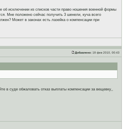
азе об исключении из списков части право ношения военной формы
я. Мне положено сейчас получить 3 шенели, куча всего
олжен? Может в законах есть лазейка о компенсации при
Добавлено:
18 фев 2010, 00:43
йте в суде обжаловать отказ выплаты компенсации за вещевку,,