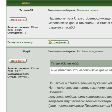
Автор
ТатьянаСК
Заголовок сообщения:
Вещи или деньги
Недавно купила Статус Военнослужащего
мероприятие давно отменили, но статья 
Заранее спасибо!
Зарегистрирован:
19 мар
2009, 12:15
Сообщения:
72
Вернуться к началу
olimpik
Заголовок сообщения:
Re: Вещи или деньги
ТатьянаСК писал(а):
Зарегистрирован:
23 сен
мне известно это мероприятие давно от
2007, 03:01
Сообщения:
5703
Откуда:
Оттуда...
По Закону о статусе военнослужащих ком
Но...после внесения опять таки изменен
Правилах
получения отдельными категориями вое
вещевым имуществом военнослужащих 
(утв. постановлением Правительства РФ