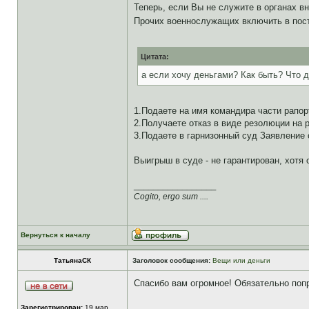
Теперь, если Вы не служите в органах 
Прочих военнослужащих включить в пост
Цитата:
а если хочу деньгами? Как быть? Что 
1.Подаете на имя командира части рапор
2.Получаете отказ в виде резолюции на р
3.Подаете в гарнизонный суд Заявление 
Выигрыш в суде - не гарантирован, хотя 
_________________
Cogito, ergo sum ....
Вернуться к началу
ТатьянаСК
Заголовок сообщения:
Вещи или деньги
Спасибо вам огромное! Обязательно попр
Зарегистрирован:
19 мар