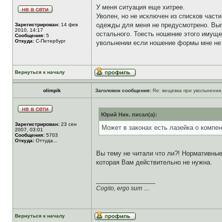
У меня ситуация еще хитрее.
Уволен, но не исключен из списков част
одежды для меня не предусмотрено. Вып
Зарегистрирован:
14 фев
2010, 14:17
остального. Тоесть ношение этого имуще
Сообщения:
5
Откуда:
С-Петербург
увольнении если ношение формы мне не
Вернуться к началу
olimpik
Заголовок сообщения:
Re: вещевка при увольнении
Юрий Ник. писал(а):
Зарегистрирован:
23 сен
Может в законах есть лазейка о компе
2007, 03:01
Сообщения:
5703
Откуда:
Оттуда...
Вы тему не читали что ли?! Нормативные
которая Вам действительно не нужна.
_________________
Cogito, ergo sum ....
Вернуться к началу