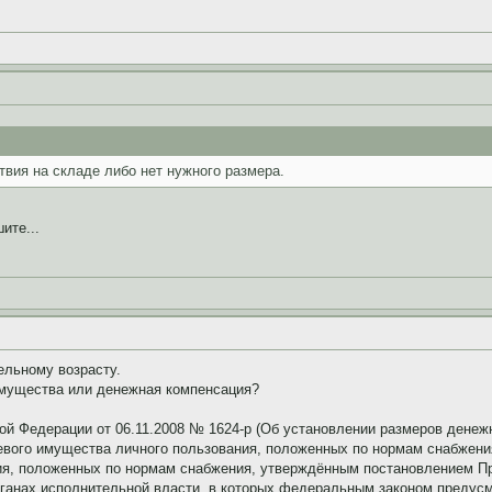
твия на складе либо нет нужного размера.
ите...
ельному возрасту.
мущества или денежная компенсация?
ой Федерации от 06.11.2008 № 1624-р (Об установлении размеров дене
вого имущества личного пользования, положенных по нормам снабжени
я, положенных по нормам снабжения, утверждённым постановлением Пра
анах исполнительной власти, в которых федеральным законом предусмо