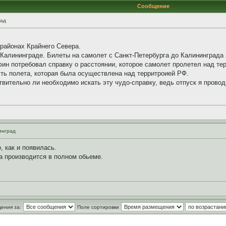
Сообщение
рад
районах Крайнего Севера.
 Калининграде. Билеты на самолет с Санкт-Петербурга до Калининграда 
ин потребовал справку о расстоянии, которое самолет пролетел над те
асть полета, которая была осуществлена над территроией РФ.
ительно ли необходимо искать эту чудо-справку, ведь отпуск я провод
инград
, как и появилась.
а производится в полном обьеме.
ения за:
Поле сортировки