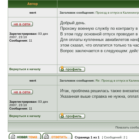
Автор
wert
Заголовок сообщения:
Проезд в отпуск в Калининг
Добрый день.
Прохожу военную службу по контракту в 
В этом году основной отпуск проводил в
Зарегистрирован:
03 дек
2007, 23:10
Для оплаты купленных авиабилетов начф
Сообщения:
11
этом сказал, что оплатится только та ч
Вопрос заключается в следующем: действ
Вернуться к началу
wert
Заголовок сообщения:
Re: Проезд в отпуск в Калин
Итак, проблема решилась также внезапно
Указанная выше справка не нужна, оплат
Зарегистрирован:
03 дек
2007, 23:10
Сообщения:
11
Вернуться к началу
Показать сообщ
Страница
1
из
1
[ Сообщений: 2 ]