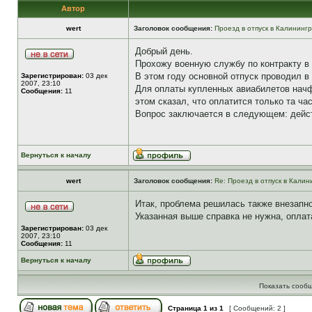
Автор
wert
Заголовок сообщения:
Проезд в отпуск в Калининг
Добрый день.
Прохожу военную службу по контракту в 
В этом году основной отпуск проводил в
Зарегистрирован:
03 дек
2007, 23:10
Для оплаты купленных авиабилетов начф
Сообщения:
11
этом сказал, что оплатится только та ч
Вопрос заключается в следующем: действ
Вернуться к началу
wert
Заголовок сообщения:
Re: Проезд в отпуск в Калин
Итак, проблема решилась также внезапно
Указанная выше справка не нужна, оплат
Зарегистрирован:
03 дек
2007, 23:10
Сообщения:
11
Вернуться к началу
Показать сообщ
Страница
1
из
1
[ Сообщений: 2 ]