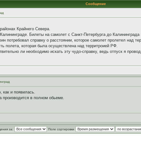
Сообщение
рад
районах Крайнего Севера.
 Калининграде. Билеты на самолет с Санкт-Петербурга до Калининграда 
ин потребовал справку о расстоянии, которое самолет пролетел над те
асть полета, которая была осуществлена над территроией РФ.
ительно ли необходимо искать эту чудо-справку, ведь отпуск я провод
инград
, как и появилась.
а производится в полном обьеме.
ения за:
Поле сортировки