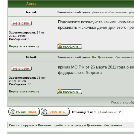
Автор
texnnik
Заголовок сообщения:
Денежное обеспечение прож
Подскажите пожалуйста какими норматив
проживать и сколько денег для этого п
Зарегистрирован:
14 окт
2011, 16:08
Сообщения:
8
Вернуться к началу
Molorik
Заголовок сообщения:
Re: Денежное обеспечение 
приказ МО РФ от 26 марта 2011 года о 
федерального бюджета
Зарегистрирован:
23 окт
2009, 08:36
Сообщения:
30
Вернуться к началу
Показать сообщ
Страница
1
из
1
[ Сообщений: 2 ]
Список форумов
»
Военная служба по контракту
»
Денежное обеспечение