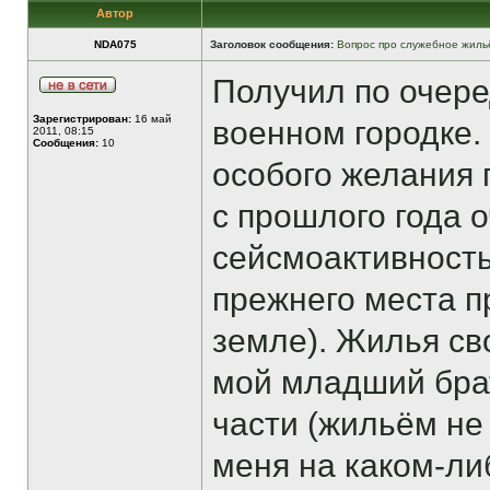
Автор
NDA075
Заголовок сообщения:
Вопрос про служебное жиль
Получил по очере
Зарегистрирован:
16 май
военном городке.
2011, 08:15
Сообщения:
10
особого желания п
с прошлого года 
сейсмоактивность,
прежнего места п
земле). Жилья сво
мой младший бра
части (жильём не 
меня на каком-ли