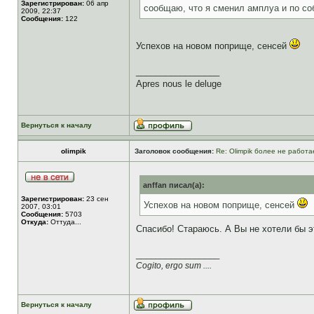
Зарегистрирован:
06 апр
сообщаю, что я сменил амплуа и по со
2009, 22:37
Сообщения:
122
Успехов на новом поприще, сенсей
_________________
Apres nous le deluge
Вернуться к началу
olimpik
Заголовок сообщения:
Re: Olimpik более не работа
anffan писал(а):
Зарегистрирован:
23 сен
Успехов на новом поприще, сенсей
2007, 03:01
Сообщения:
5703
Откуда:
Оттуда...
Спасибо! Стараюсь. А Вы не хотели бы э
_________________
Cogito, ergo sum ....
Вернуться к началу