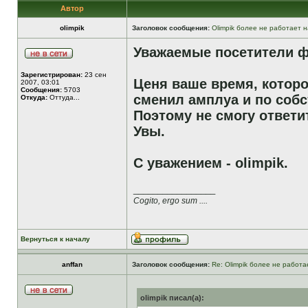
Автор
olimpik
Заголовок сообщения:
Olimpik более не работает н
Уважаемые посетители ф
Зарегистрирован:
23 сен
Ценя ваше время, которо
2007, 03:01
Сообщения:
5703
сменил амплуа и по собс
Откуда:
Оттуда...
Поэтому не смогу ответи
Увы.
С уважением - olimpik.
_________________
Cogito, ergo sum ....
Вернуться к началу
anffan
Заголовок сообщения:
Re: Olimpik более не работа
olimpik писал(а):