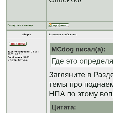
Вернуться к началу
olimpik
Заголовок сообщения:
MCdog писал(а):
Зарегистрирован:
23 сен
2007, 03:01
Сообщения:
5703
Где это определ
Откуда:
Оттуда...
Загляните в Раз
темы про подна
НПА по этому воп
Цитата: