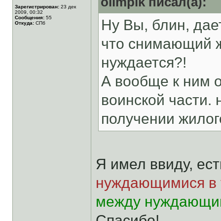
olimpik писал(а):
Зарегистрирован:
23 дек
2009, 00:32
Сообщения:
55
Ну Вы, блин, дае
Откуда:
СПб
что снимающий ж
нуждается?!
А вообще к ним о
воинской части.
получении жилог
Я имел ввиду, ес
нуждающимися в 
между нуждающим
Спасибо!