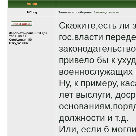
Автор
MCdog
Заголовок сообщения:
Законодательство
Скажите,есть ли 
Зарегистрирован:
23 дек
гос.власти перед
2009, 00:32
Сообщения:
55
Откуда:
СПб
законодательство
привело бы к ух
военнослужащих 
Ну, к примеру, к
лет выслуги, дос
основаниям,поряд
должности и т.д.
Или, если б могл