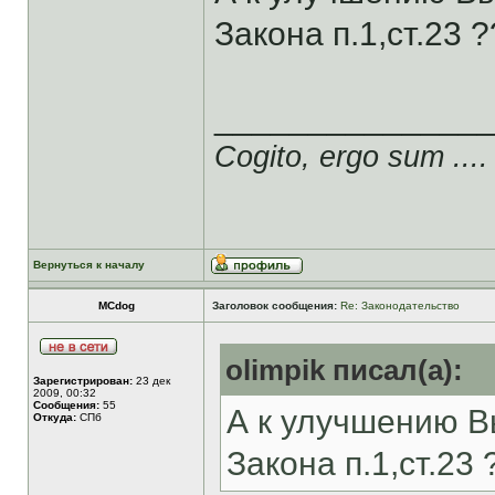
Закона п.1,ст.23 ?
______________
Cogito, ergo sum ....
Вернуться к началу
MCdog
Заголовок сообщения:
Re: Законодательство
olimpik писал(а):
Зарегистрирован:
23 дек
2009, 00:32
Сообщения:
55
А к улучшению В
Откуда:
СПб
Закона п.1,ст.23 ?