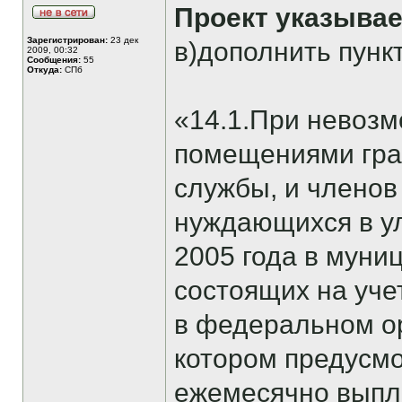
Проект указывае
Зарегистрирован:
23 дек
в)дополнить пунк
2009, 00:32
Сообщения:
55
Откуда:
СПб
«14.1.При невоз
помещениями гра
службы, и членов
нуждающихся в у
2005 года в муни
состоящих на уч
в федеральном ор
котором предусмо
ежемесячно выпл