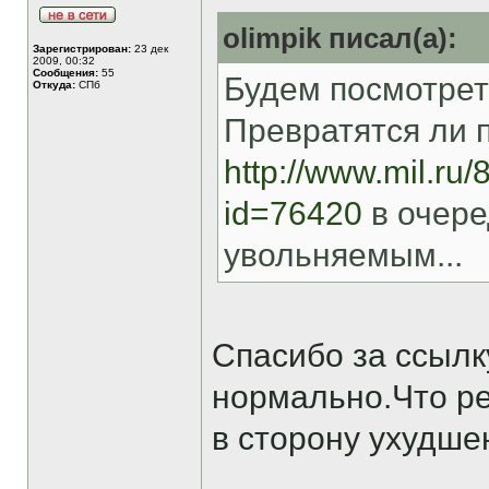
olimpik писал(а):
Зарегистрирован:
23 дек
2009, 00:32
Сообщения:
55
Будем посмотреть.
Откуда:
СПб
Превратятся ли 
http://www.mil.ru/
id=76420
в очере
увольняемым...
Спасибо за ссылку
нормально.Что ре
в сторону ухудше