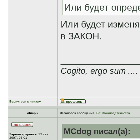
Или будет опред
Или будет изменя
в ЗАКОН.
______________
Cogito, ergo sum ....
Вернуться к началу
olimpik
Заголовок сообщения:
Re: Законодательство
MCdog писал(а):
Зарегистрирован:
23 сен
2007, 03:01