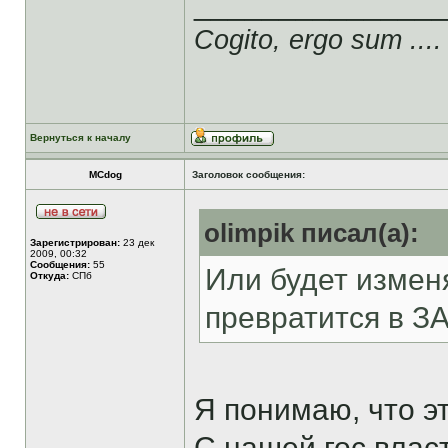
______________
Cogito, ergo sum ....
Вернуться к началу
MCdog
Заголовок сообщения:
olimpik писал(а):
Зарегистрирован:
23 дек
2009, 00:32
Сообщения:
55
Или будет изменя
Откуда:
СПб
превратится в З
Я понимаю, что эт
С нашей гос.влас