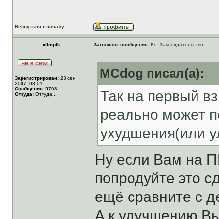
Вернуться к началу
olimpik
Заголовок сообщения:
Re: Законодательство
MCdog писал(а):
Зарегистрирован:
23 сен
2007, 03:01
Сообщения:
5703
Так на первый в
Откуда:
Оттуда...
реально может п
ухудшения(или у
Ну если Вам на П
попродуйте это сд
ещё сравните с д
А к улучшению Вы