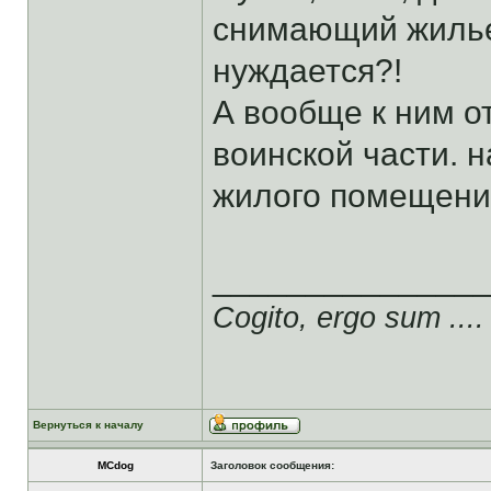
снимающий жилье
нуждается?!
А вообще к ним от
воинской части. 
жилого помещения
______________
Cogito, ergo sum ....
Вернуться к началу
MCdog
Заголовок сообщения: