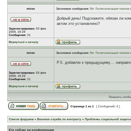
miron
Заголовок сообщения:
Re: Госпитализация членов 
Добрый день! Подскажите, обязан ли ко
актом это установлено?
Зарегистрирован:
03 фев
2009, 16:29
Сообщения:
21
Вернуться к началу
miron
Заголовок сообщения:
Re: Госпитализация членов 
P.S. добавлю к предыдущему.... направ
Зарегистрирован:
03 фев
2009, 16:29
Сообщения:
21
Вернуться к началу
Показать сообщ
Страница
1
из
1
[ Сообщений: 4 ]
Список форумов
»
Военная служба по контракту
»
Проблемы социальной защиты
Кто сейчас на конференции