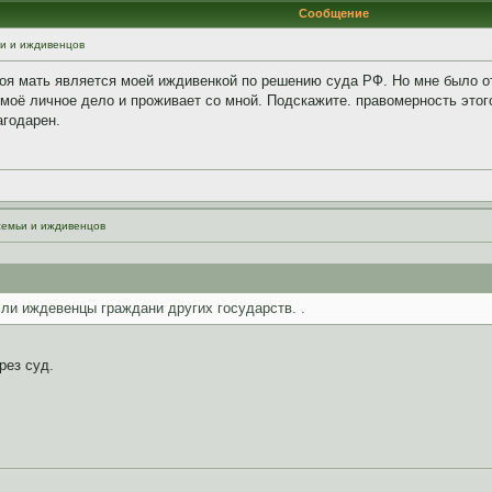
Сообщение
ьи и иждивенцов
я мать является моей иждивенкой по решению суда РФ. Но мне было отка
 моё личное дело и проживает со мной. Подскажите. правомерность этого
агодарен.
семьи и иждивенцов
если иждевенцы граждани других государств. .
рез суд.