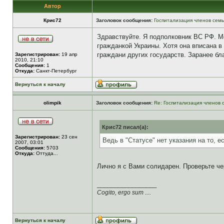
Автор
Крис72
Заголовок сообщения:
Госпитализация членов сем
Здравствуйте. Я подполковник ВС РФ. Мо
гражданкой Украины. Хотя она вписана в
граждани других государств. Заранее бл
Зарегистрирован:
19 апр
2010, 21:10
Сообщения:
1
Откуда:
Санкт-Петербург
Вернуться к началу
olimpik
Заголовок сообщения:
Re: Госпитализация членов 
Крис72 писал(а):
Зарегистрирован:
23 сен
Ведь в "Статусе" нет указания на то, 
2007, 03:01
Сообщения:
5703
Откуда:
Оттуда...
Лично я с Вами солидарен. Проверьте че
_________________
Cogito, ergo sum ....
Вернуться к началу