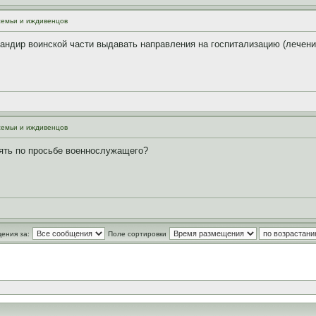
семьи и иждивенцов
мандир воинской части выдавать направления на госпитализацию (лечен
семьи и иждивенцов
лять по просьбе военнослужащего?
ения за:
Поле сортировки