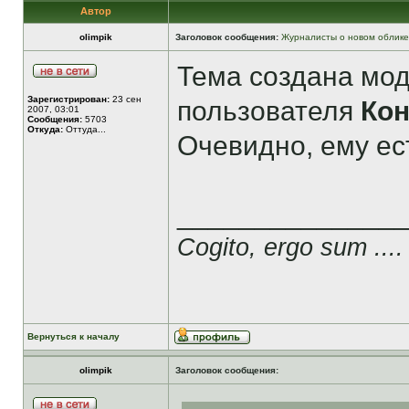
Автор
olimpik
Заголовок сообщения:
Журналисты о новом облике
Тема создана мо
Зарегистрирован:
23 сен
пользователя
Ко
2007, 03:01
Сообщения:
5703
Откуда:
Оттуда...
Очевидно, ему ест
______________
Cogito, ergo sum ....
Вернуться к началу
olimpik
Заголовок сообщения: