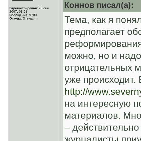
Коннов писал(а):
Зарегистрирован:
23 сен
2007, 03:01
Сообщения:
5703
Тема, как я поня
Откуда:
Оттуда...
предполагает об
реформирования 
можно, но и надо
отрицательных м
уже происходит. 
http://www.severny
на интересную п
материалов. Мно
– действительно
журналисты приу