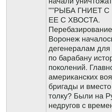
начали уничтожат
""РЫБА ГНИЕТ С
ЕЕ С ХВОСТА.
Перебазирование 
Воронеж началось
дегенералам для 
по барабану исто
поколений. Главн
американских воя
бригады и вмест
толку? Были на Р
недругов с време