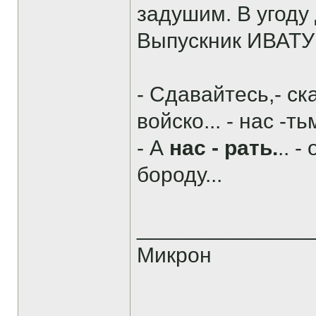
задушим. В угоду
Выпускник ИВАТУ 
- Сдавайтесь,- ск
войско... - нас -тьм
- А
нас - рать.
.. 
бороду...
______________
Микрон