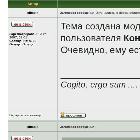
Автор
olimpik
Заголовок сообщения:
Журналисты о новом облике
Тема создана мо
Зарегистрирован:
23 сен
пользователя
Ко
2007, 03:01
Сообщения:
5703
Откуда:
Оттуда...
Очевидно, ему ест
______________
Cogito, ergo sum ....
Вернуться к началу
olimpik
Заголовок сообщения: