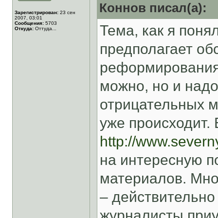
Коннов писал(а):
Зарегистрирован:
23 сен
2007, 03:01
Сообщения:
5703
Тема, как я поня
Откуда:
Оттуда...
предполагает об
реформирования 
можно, но и надо
отрицательных м
уже происходит. 
http://www.severny
на интересную п
материалов. Мно
– действительно
журналисты приу