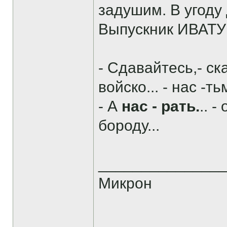
задушим. В угоду
Выпускник ИВАТУ 
- Сдавайтесь,- ск
войско... - нас -тьм
- А
нас - рать.
.. 
бороду...
______________
Микрон