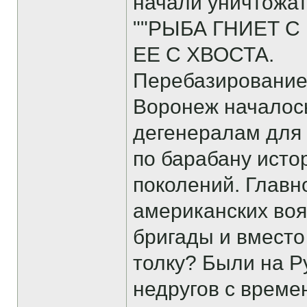
начали уничтожат
""РЫБА ГНИЕТ С
ЕЕ С ХВОСТА.
Перебазирование 
Воронеж началось
дегенералам для 
по барабану исто
поколений. Главн
американских воя
бригады и вмест
толку? Были на Р
недругов с време