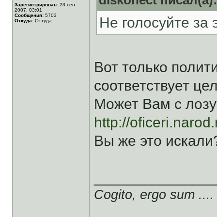
diskonect писал(а)
Зарегистрирован:
23 сен
2007, 03:01
Сообщения:
5703
Не голосуйте за 
Откуда:
Оттуда...
Вот только полит
соответствует цел
Может Вам с лозу
http://oficeri.narod.
Вы же это искали
______________
Cogito, ergo sum ....