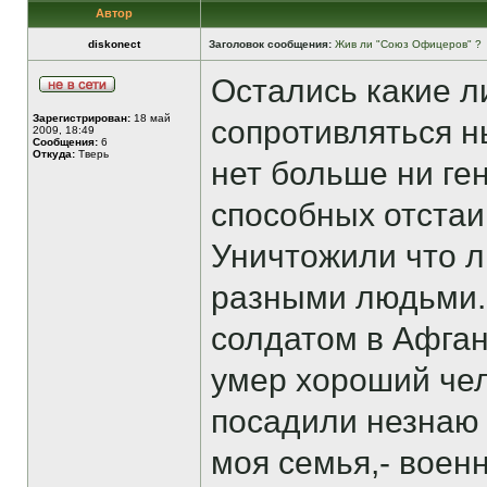
Автор
diskonect
Заголовок сообщения:
Жив ли "Союз Офицеров" ?
Остались какие 
Зарегистрирован:
18 май
сопротивляться н
2009, 18:49
Сообщения:
6
Откуда:
Тверь
нет больше ни ге
способных отстаи
Уничтожили что ли
разными людьми.
солдатом в Афган
умер хороший чел
посадили незнаю 
моя семья,- воен