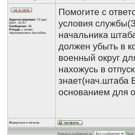
Помогите с ответ
Зарегистрирован:
15 дек
условия службы(
2007, 15:57
Сообщения:
38
Откуда:
с азово-
начальника штаба
черноморского бассейна
должен убыть в 
военный округ дл
нахожусь в отпус
знает(нач.штаба 
основанием для о
Вернуться к началу
Показать сообщения за:
Поле 