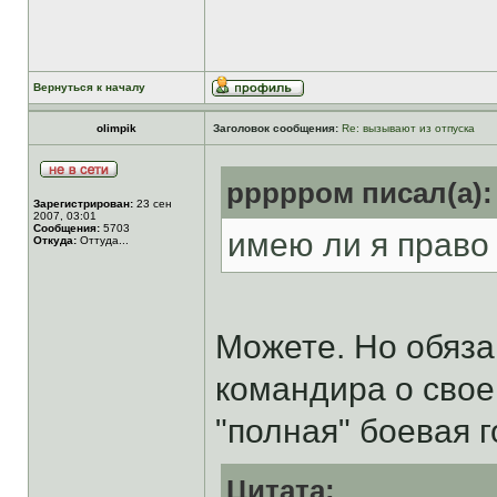
Вернуться к началу
olimpik
Заголовок сообщения:
Re: вызывают из отпуска
ррррром писал(а):
Зарегистрирован:
23 сен
2007, 03:01
Сообщения:
5703
имею ли я право
Откуда:
Оттуда...
Можете. Но обяза
командира о свое
"полная" боевая 
Цитата: