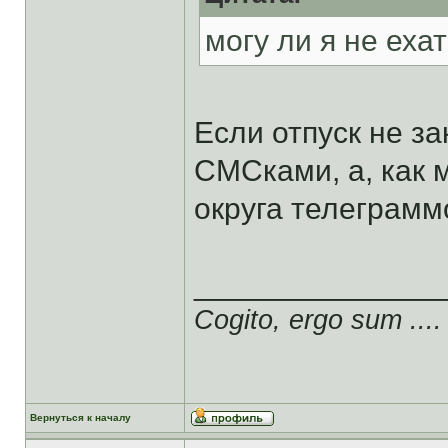
могу ли я не еха
Если отпуск не за
СМСками, а, как
округа телеграмм
______________
Cogito, ergo sum ....
Вернуться к началу