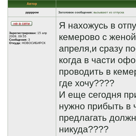
Автор
ррррром
Заголовок сообщения:
вызывают из отпуска
Я нахожусь в отпу
Зарегистрирован:
15 апр
кемерово с женой
2009, 09:55
Сообщения:
3
Откуда:
НОВОСИБИРСК
апреля,и сразу по
когда в части офо
проводить в кеме
где хочу????
И еще сегодня пр
нужно прибыть в ч
предлагать должно
никуда????