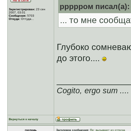
ррррром писал(а):
Зарегистрирован:
23 сен
2007, 03:01
Сообщения:
5703
... то мне сообщат
Откуда:
Оттуда...
Глубоко сомнева
до этого....
______________
Cogito, ergo sum ....
Вернуться к началу
господь
Заголовок сообщения:
Re: вызывают из отпуска