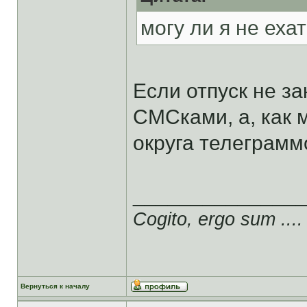
могу ли я не еха
Если отпуск не за
СМСками, а, как
округа телеграмм
______________
Cogito, ergo sum ....
Вернуться к началу