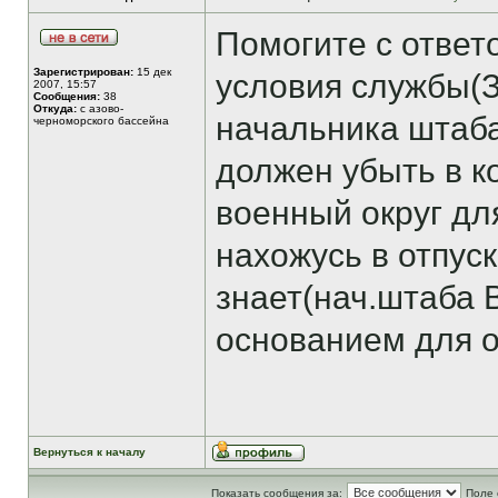
Помогите с ответ
Зарегистрирован:
15 дек
условия службы(
2007, 15:57
Сообщения:
38
Откуда:
с азово-
начальника штаба
черноморского бассейна
должен убыть в 
военный округ дл
нахожусь в отпус
знает(нач.штаба 
основанием для о
Вернуться к началу
Показать сообщения за:
Поле 