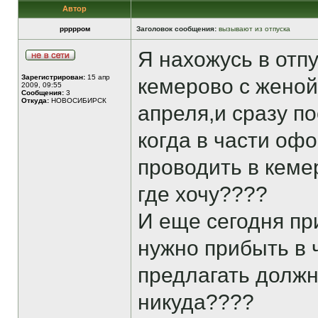
Автор
ррррром
Заголовок сообщения:
вызывают из отпуска
Я нахожусь в отпу
Зарегистрирован:
15 апр
кемерово с женой
2009, 09:55
Сообщения:
3
Откуда:
НОВОСИБИРСК
апреля,и сразу по
когда в части офо
проводить в кеме
где хочу????
И еще сегодня пр
нужно прибыть в ч
предлагать должно
никуда????