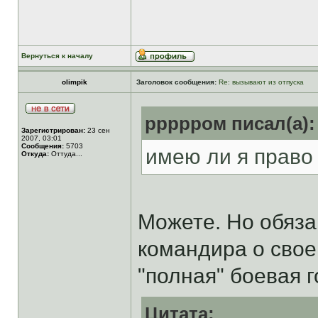
Вернуться к началу
olimpik
Заголовок сообщения:
Re: вызывают из отпуска
ррррром писал(а):
Зарегистрирован:
23 сен
2007, 03:01
Сообщения:
5703
имею ли я право
Откуда:
Оттуда...
Можете. Но обяза
командира о свое
"полная" боевая 
Цитата: