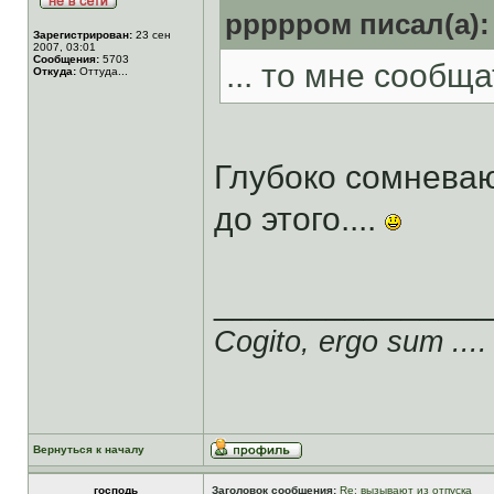
ррррром писал(а):
Зарегистрирован:
23 сен
2007, 03:01
Сообщения:
5703
... то мне сообщат
Откуда:
Оттуда...
Глубоко сомнева
до этого....
______________
Cogito, ergo sum ....
Вернуться к началу
господь
Заголовок сообщения:
Re: вызывают из отпуска