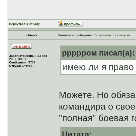
Вернуться к началу
olimpik
Заголовок сообщения:
Re: вызывают из отпуска
ррррром писал(а):
Зарегистрирован:
23 сен
2007, 03:01
Сообщения:
5703
имею ли я право
Откуда:
Оттуда...
Можете. Но обяза
командира о свое
"полная" боевая 
Цитата: