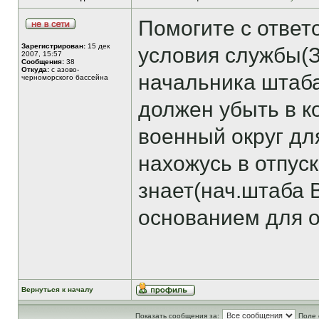
Помогите с ответ
Зарегистрирован:
15 дек
условия службы(
2007, 15:57
Сообщения:
38
Откуда:
с азово-
начальника штаба
черноморского бассейна
должен убыть в 
военный округ дл
нахожусь в отпус
знает(нач.штаба 
основанием для о
Вернуться к началу
Показать сообщения за:
Поле 