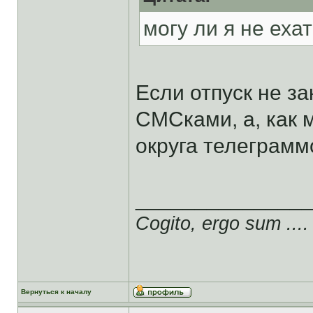
могу ли я не еха
Если отпуск не за
СМСками, а, как
округа телеграмм
______________
Cogito, ergo sum ....
Вернуться к началу