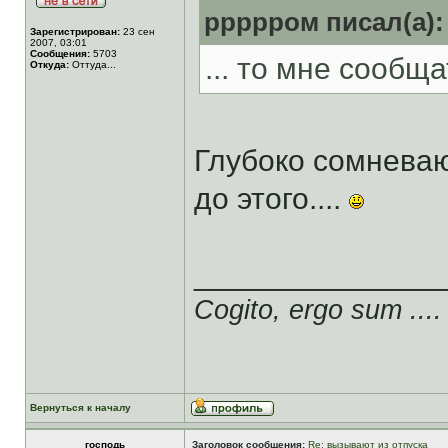
ррррром писал(а):
Зарегистрирован:
23 сен
2007, 03:01
Сообщения:
5703
... то мне сообщат
Откуда:
Оттуда...
Глубоко сомнева
до этого....
______________
Cogito, ergo sum ....
Вернуться к началу
господь
Заголовок сообщения:
Re: вызывают из отпуска