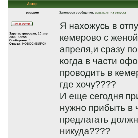
Автор
ррррром
Заголовок сообщения:
вызывают из отпуска
Я нахожусь в отпу
Зарегистрирован:
15 апр
кемерово с женой
2009, 09:55
Сообщения:
3
Откуда:
НОВОСИБИРСК
апреля,и сразу по
когда в части офо
проводить в кеме
где хочу????
И еще сегодня пр
нужно прибыть в ч
предлагать должно
никуда????