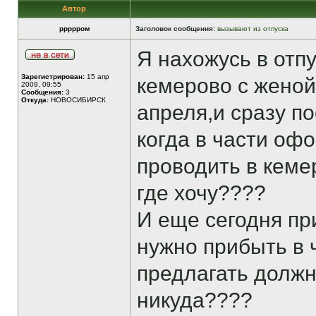
Автор
ррррром
Заголовок сообщения:
вызывают из отпуска
Я нахожусь в отпу
Зарегистрирован:
15 апр
кемерово с женой
2009, 09:55
Сообщения:
3
Откуда:
НОВОСИБИРСК
апреля,и сразу по
когда в части офо
проводить в кеме
где хочу????
И еще сегодня пр
нужно прибыть в ч
предлагать должно
никуда????