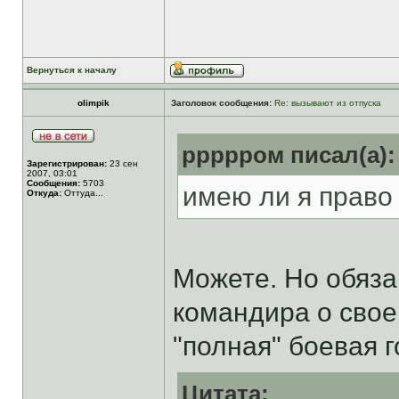
Вернуться к началу
olimpik
Заголовок сообщения:
Re: вызывают из отпуска
ррррром писал(а):
Зарегистрирован:
23 сен
2007, 03:01
Сообщения:
5703
имею ли я право
Откуда:
Оттуда...
Можете. Но обяза
командира о свое
"полная" боевая 
Цитата: