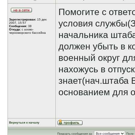
Помогите с ответ
Зарегистрирован:
15 дек
условия службы(
2007, 15:57
Сообщения:
38
Откуда:
с азово-
начальника штаба
черноморского бассейна
должен убыть в 
военный округ дл
нахожусь в отпус
знает(нач.штаба 
основанием для о
Вернуться к началу
Показать сообщения за:
Поле 