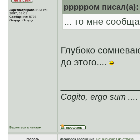
ррррром писал(а):
Зарегистрирован:
23 сен
2007, 03:01
Сообщения:
5703
... то мне сообщат
Откуда:
Оттуда...
Глубоко сомнева
до этого....
______________
Cogito, ergo sum ....
Вернуться к началу
господь
Заголовок сообщения:
Re: вызывают из отпуска