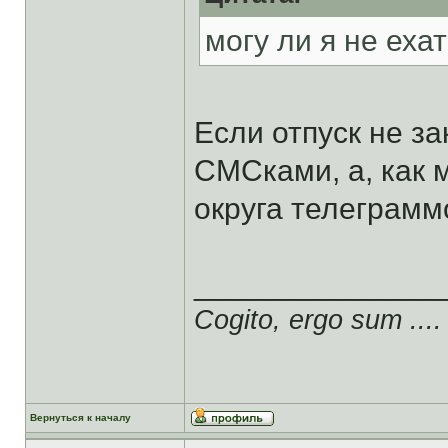
могу ли я не еха
Если отпуск не за
СМСками, а, как
округа телеграмм
______________
Cogito, ergo sum ....
Вернуться к началу