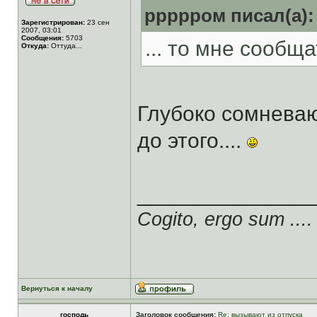
ррррром писал(а):
Зарегистрирован:
23 сен
2007, 03:01
Сообщения:
5703
... то мне сообщат
Откуда:
Оттуда...
Глубоко сомнева
до этого....
______________
Cogito, ergo sum ....
Вернуться к началу
господь
Заголовок сообщения:
Re: вызывают из отпуска