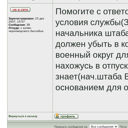
Помогите с ответ
Зарегистрирован:
15 дек
условия службы(
2007, 15:57
Сообщения:
38
Откуда:
с азово-
начальника штаба
черноморского бассейна
должен убыть в 
военный округ дл
нахожусь в отпус
знает(нач.штаба 
основанием для о
Вернуться к началу
Показать сообщения за:
Поле 