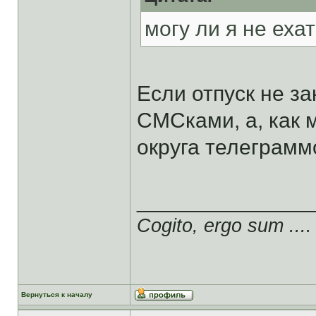
могу ли я не еха
Если отпуск не за
СМСками, а, как
округа телеграмм
______________
Cogito, ergo sum ....
Вернуться к началу