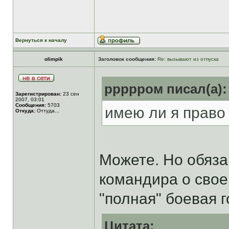
Вернуться к началу
olimpik
Заголовок сообщения:
Re: вызывают из отпуска
ррррром писал(а):
Зарегистрирован:
23 сен
2007, 03:01
Сообщения:
5703
имею ли я право
Откуда:
Оттуда...
Можете. Но обяза
командира о свое
"полная" боевая 
Цитата: