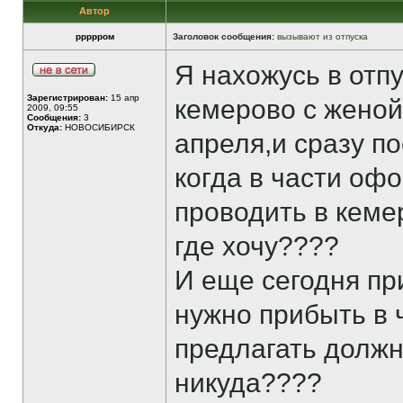
Автор
ррррром
Заголовок сообщения:
вызывают из отпуска
Я нахожусь в отпу
Зарегистрирован:
15 апр
кемерово с женой
2009, 09:55
Сообщения:
3
Откуда:
НОВОСИБИРСК
апреля,и сразу по
когда в части офо
проводить в кеме
где хочу????
И еще сегодня пр
нужно прибыть в ч
предлагать должно
никуда????