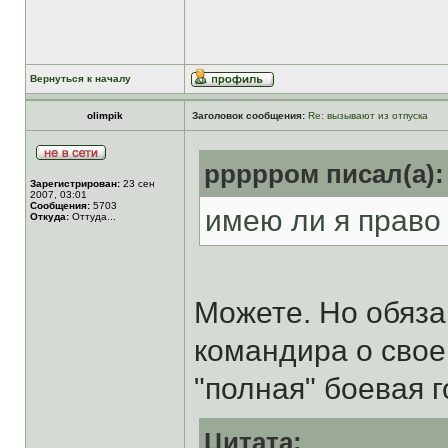
Вернуться к началу
olimpik
Заголовок сообщения:
Re: вызывают из отпуска
ррррром писал(а):
Зарегистрирован:
23 сен
2007, 03:01
Сообщения:
5703
имею ли я право
Откуда:
Оттуда...
Можете. Но обяза
командира о свое
"полная" боевая 
Цитата: