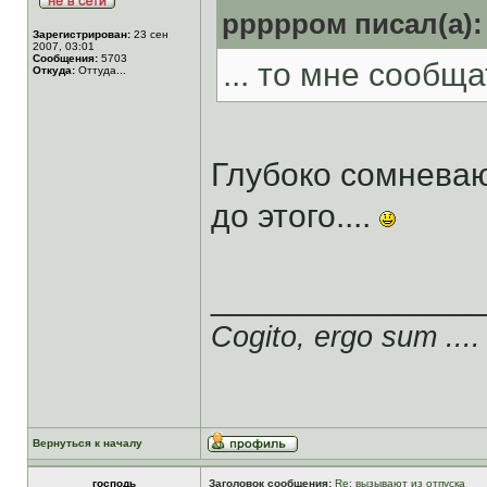
ррррром писал(а):
Зарегистрирован:
23 сен
2007, 03:01
Сообщения:
5703
... то мне сообщат
Откуда:
Оттуда...
Глубоко сомнева
до этого....
______________
Cogito, ergo sum ....
Вернуться к началу
господь
Заголовок сообщения:
Re: вызывают из отпуска