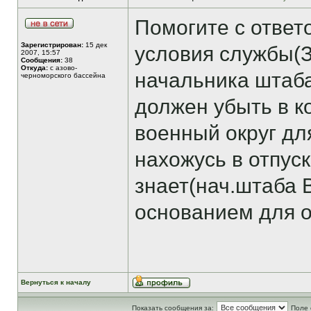
Помогите с ответ
Зарегистрирован:
15 дек
условия службы(
2007, 15:57
Сообщения:
38
Откуда:
с азово-
начальника штаба
черноморского бассейна
должен убыть в 
военный округ дл
нахожусь в отпус
знает(нач.штаба 
основанием для о
Вернуться к началу
Показать сообщения за:
Поле 