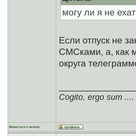
могу ли я не еха
Если отпуск не за
СМСками, а, как
округа телеграмм
______________
Cogito, ergo sum ....
Вернуться к началу