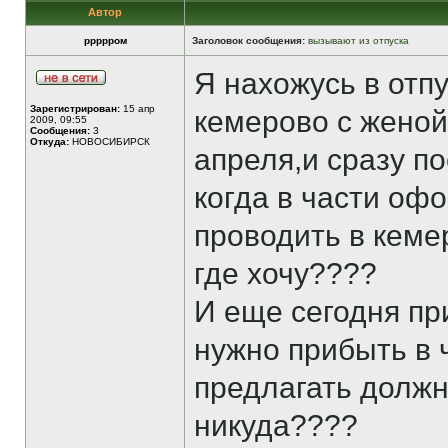
Автор
ррррром
Заголовок сообщения:
вызывают из отпуска
Я нахожусь в отпу
Зарегистрирован:
15 апр
кемерово с женой
2009, 09:55
Сообщения:
3
Откуда:
НОВОСИБИРСК
апреля,и сразу по
когда в части офо
проводить в кеме
где хочу????
И еще сегодня пр
нужно прибыть в ч
предлагать должно
никуда????