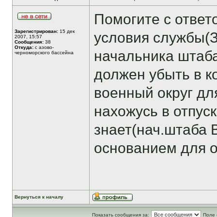
Помогите с ответ
Зарегистрирован:
15 дек
условия службы(
2007, 15:57
Сообщения:
38
Откуда:
с азово-
начальника штаба
черноморского бассейна
должен убыть в 
военный округ дл
нахожусь в отпус
знает(нач.штаба 
основанием для о
Вернуться к началу
Показать сообщения за:
Поле 