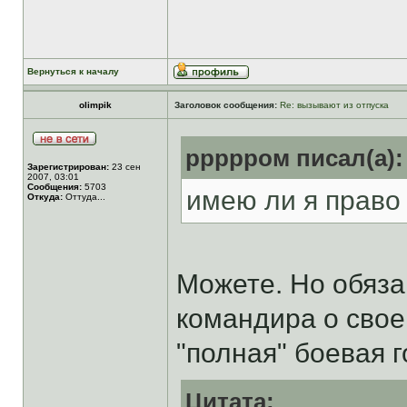
Вернуться к началу
olimpik
Заголовок сообщения:
Re: вызывают из отпуска
ррррром писал(а):
Зарегистрирован:
23 сен
2007, 03:01
Сообщения:
5703
имею ли я право
Откуда:
Оттуда...
Можете. Но обяза
командира о свое
"полная" боевая 
Цитата: