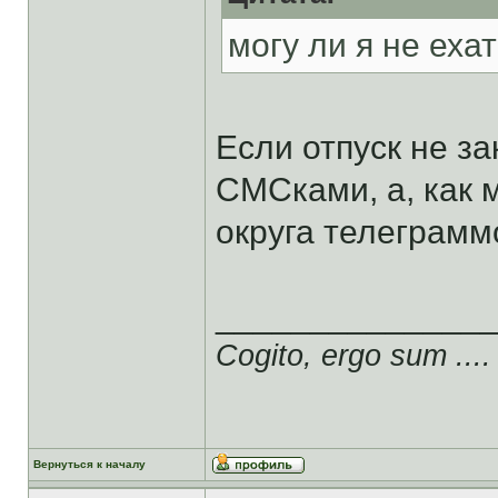
могу ли я не еха
Если отпуск не за
СМСками, а, как
округа телеграмм
______________
Cogito, ergo sum ....
Вернуться к началу