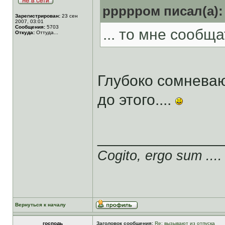
ррррром писал(а):
Зарегистрирован:
23 сен
2007, 03:01
Сообщения:
5703
... то мне сообщат
Откуда:
Оттуда...
Глубоко сомнева
до этого....
______________
Cogito, ergo sum ....
Вернуться к началу
господь
Заголовок сообщения:
Re: вызывают из отпуска