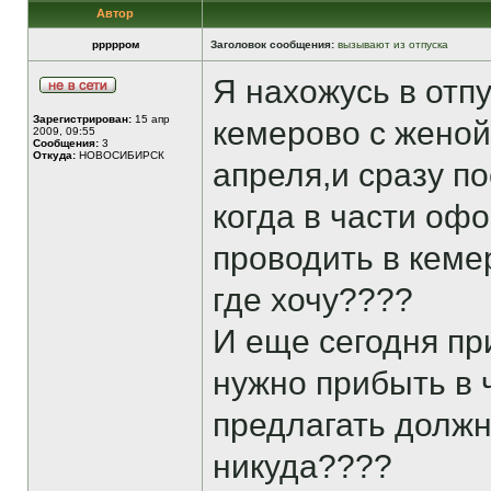
Автор
ррррром
Заголовок сообщения:
вызывают из отпуска
Я нахожусь в отпу
Зарегистрирован:
15 апр
кемерово с женой
2009, 09:55
Сообщения:
3
Откуда:
НОВОСИБИРСК
апреля,и сразу по
когда в части офо
проводить в кеме
где хочу????
И еще сегодня пр
нужно прибыть в ч
предлагать должно
никуда????