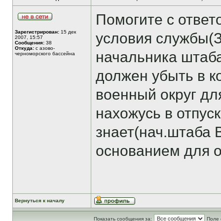
Помогите с ответ
Зарегистрирован:
15 дек
условия службы(
2007, 15:57
Сообщения:
38
Откуда:
с азово-
начальника штаба
черноморского бассейна
должен убыть в 
военный округ дл
нахожусь в отпус
знает(нач.штаба 
основанием для о
Вернуться к началу
Показать сообщения за:
Поле 