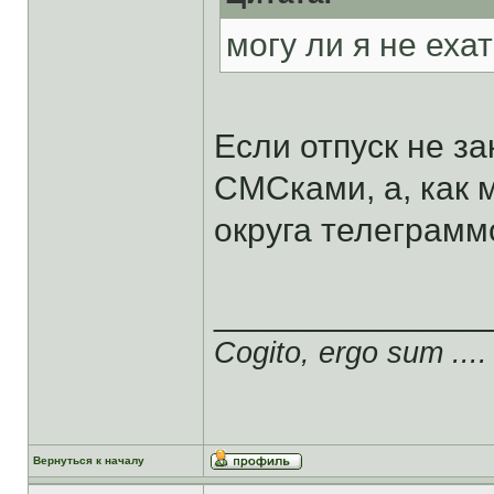
могу ли я не еха
Если отпуск не за
СМСками, а, как
округа телеграмм
______________
Cogito, ergo sum ....
Вернуться к началу