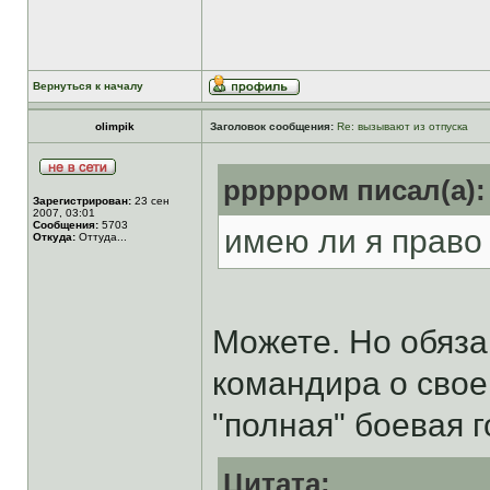
Вернуться к началу
olimpik
Заголовок сообщения:
Re: вызывают из отпуска
ррррром писал(а):
Зарегистрирован:
23 сен
2007, 03:01
Сообщения:
5703
имею ли я право
Откуда:
Оттуда...
Можете. Но обяза
командира о свое
"полная" боевая 
Цитата: