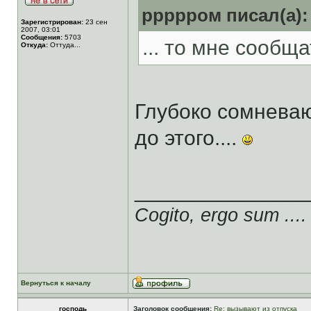
ррррром писал(а):
Зарегистрирован:
23 сен
2007, 03:01
Сообщения:
5703
... то мне сообщат
Откуда:
Оттуда...
Глубоко сомнева
до этого....
______________
Cogito, ergo sum ....
Вернуться к началу
господь
Заголовок сообщения:
Re: вызывают из отпуска