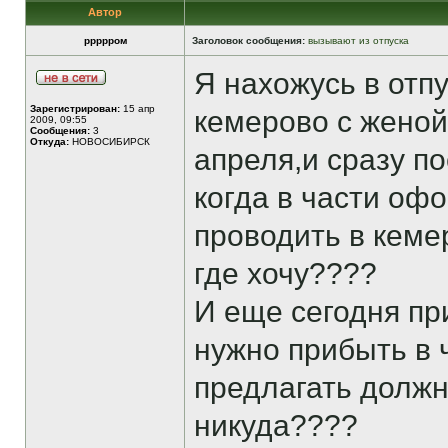
Автор
ррррром
Заголовок сообщения:
вызывают из отпуска
Я нахожусь в отпу
Зарегистрирован:
15 апр
кемерово с женой
2009, 09:55
Сообщения:
3
Откуда:
НОВОСИБИРСК
апреля,и сразу по
когда в части офо
проводить в кеме
где хочу????
И еще сегодня пр
нужно прибыть в ч
предлагать должно
никуда????