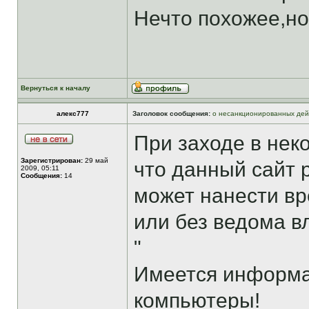
Нечто похожее,но
Вернуться к началу
алекс777
Заголовок сообщения:
о несанкционированных дей
При заходе в нек
Зарегистрирован:
29 май
что данный сайт 
2009, 05:11
Сообщения:
14
может нанести в
или без ведома в
"
Имеется информац
компьютеры!