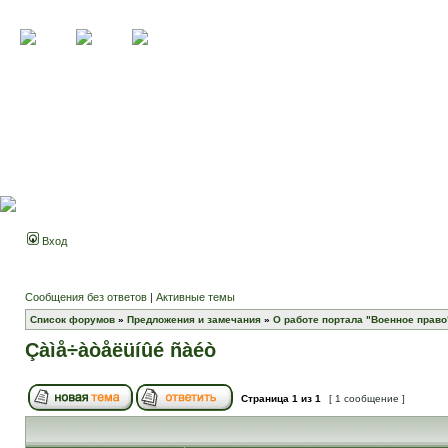
Вход
Сообщения без ответов
|
Активные темы
Список форумов
»
Предложения и замечания
»
О работе портала "Военное право
Çàìå÷àòåëüíûé ñàéò
Страница
1
из
1
[ 1 сообщение ]