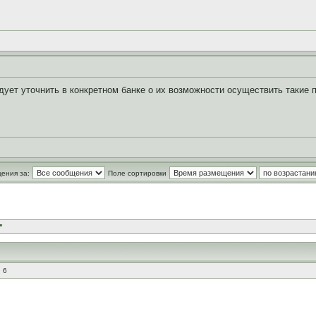
ует уточнить в конкретном банке о их возможности осуществить такие 
ения за:
Поле сортировки
"
 6