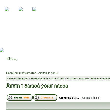
Вход
Сообщения без ответов
|
Активные темы
Список форумов
»
Предложения и замечания
»
О работе портала "Военное право
Âîïðîñ î ðàáîòå ýòîãî ñàéòà
Страница
1
из
1
[ Сообщений: 6 ]