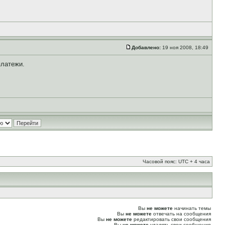
Добавлено:
19 ноя 2008, 18:49
платежи.
Часовой пояс: UTC + 4 часа
Вы
не можете
начинать темы
Вы
не можете
отвечать на сообщения
Вы
не можете
редактировать свои сообщения
Вы
не можете
удалять свои сообщения