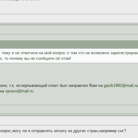
тему и не ответили на мой вопрос о том что не возможно зарегистриров
, то почему вы не сообщите об этом!
но, т.к. исчерпывающий ответ был направлен Вам на
gazik1982@mail.ru
 на
vpravo@mail.ru
опрос,могу ли я отправлять оплату из других стран,например снг?