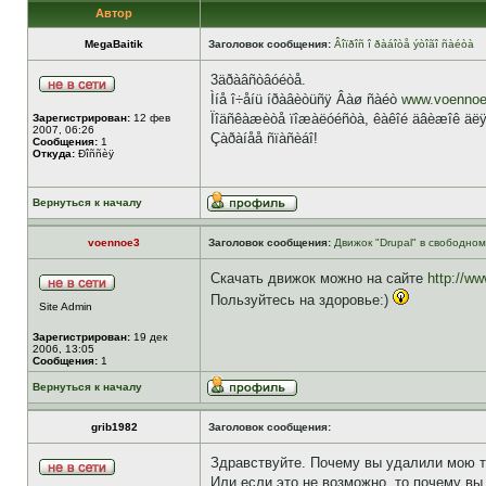
Автор
MegaBaitik
Заголовок сообщения:
Âîïðîñ î ðàáîòå ýòîãî ñàéòà
3äðàâñòâóéòå.
Ìíå î÷åíü íðàâèòüñÿ Âàø ñàéò
www.voennoe
Ïîäñêàæèòå ïîæàëóéñòà, êàêîé äâèæîê äëÿ 
Зарегистрирован:
12 фев
2007, 06:26
Çàðàíåå ñïàñèáî!
Сообщения:
1
Откуда:
Ðîññèÿ
Вернуться к началу
voennoe3
Заголовок сообщения:
Движок "Drupal" в свободно
Скачать движок можно на сайте
http://ww
Пользуйтесь на здоровье:)
Site Admin
Зарегистрирован:
19 дек
2006, 13:05
Сообщения:
1
Вернуться к началу
grib1982
Заголовок сообщения:
Здравствуйте. Почему вы удалили мою те
Или если это не возможно, то почему вы