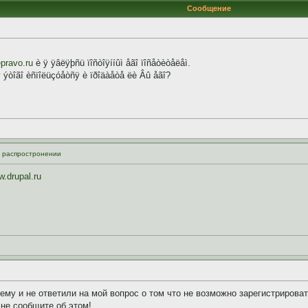
Сообщение
pravo.ru
è ÿ ÿâëÿþñü ïîñòîÿííûì åãî ïîñåòèòåëåì.
ýòîãî èñïîëüçóåòñÿ è ïðîäàåòå ëè Âû åãî?
м распростронении
w.drupal.ru
му и не ответили на мой вопрос о том что не возможно зарегистрирова
 не сообщите об этом!