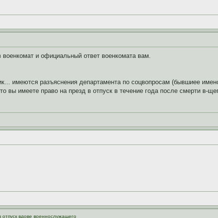
в военкомат и официальный ответ военкомата вам.
к... имеются разъяснения департамента по соцвопросам (бывшиее имено
то вы имеете право на презд в отпуск в течение года после смерти в-ще
в отпуск вдове военнослужащего