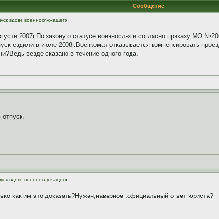
Сообщение
пуск вдове военнослужащего
усте 2007г.По закону о статусе военносл-х и согласно приказу МО №20
пуск ездили в июле 2008г.Военкомат отказывается компенсировать проезд
ни?Ведь везде сказано-в течение одного года.
 отпуск.
пуск вдове военнослужащего
лько как им это доказать?Нужен,наверное ,официальный ответ юриста?