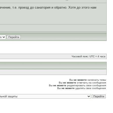
чение, т.е. проезд до санатория и обратно. Хотя до этого нам
Часовой пояс: UTC + 4 часа
Вы
не можете
начинать темы
Вы
не можете
отвечать на сообщения
Вы
не можете
редактировать свои сообщения
Вы
не можете
удалять свои сообщения