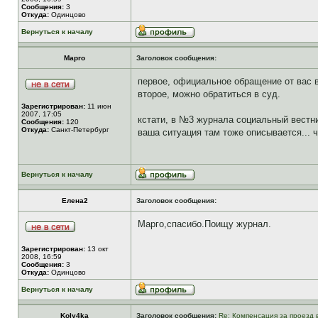
Сообщения:
3
Откуда:
Одинцово
Вернуться к началу
Марго
Заголовок сообщения:
первое, официальное обращение от вас 
второе, можно обратиться в суд.
Зарегистрирован:
11 июн
2007, 17:05
кстати, в №3 журнала социальный вестни
Сообщения:
120
Откуда:
Санкт-Петербург
ваша ситуация там тоже описывается... ч
Вернуться к началу
Елена2
Заголовок сообщения:
Марго,спасибо.Поищу журнал.
Зарегистрирован:
13 окт
2008, 16:59
Сообщения:
3
Откуда:
Одинцово
Вернуться к началу
Koly4ka
Заголовок сообщения:
Re: Компенсация за проезд 