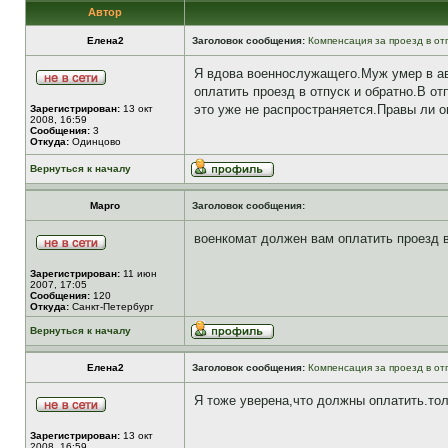
Автор
Елена2
Заголовок сообщения:
Компенсация за проезд в от
Я вдова военнослужащего.Муж умер в авг
оплатить проезд в отпуск и обратно.В от
это уже не распространяется.Правы ли о
Зарегистрирован:
13 окт
2008, 16:59
Сообщения:
3
Откуда:
Одинцово
Вернуться к началу
Марго
Заголовок сообщения:
военкомат должен вам оплатить проезд в
Зарегистрирован:
11 июн
2007, 17:05
Сообщения:
120
Откуда:
Санкт-Петербург
Вернуться к началу
Елена2
Заголовок сообщения:
Компенсация за проезд в от
Я тоже уверена,что должны оплатить.то
Зарегистрирован:
13 окт
2008, 16:59