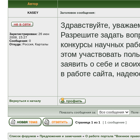
Автор
KASEY
Заголовок сообщения:
Здравствуйте, уважаем
Разрешите задать воп
Зарегистрирован:
26 июн
2008, 15:27
Сообщения:
0
конкурсы научных раб
Откуда:
Россия, Карталы
этом участвовать пол
заявить о себе и свои
в работе сайта, надею
Вернуться к началу
Показать сообщения за:
Поле 
Страница
1
из
1
[ 1 сообщение ]
Список форумов
»
Предложения и замечания
»
О работе портала "Военное право