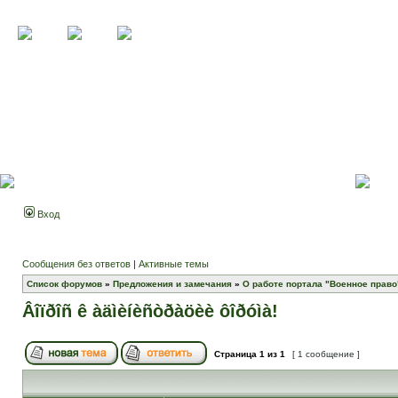
Вход
Сообщения без ответов
|
Активные темы
Список форумов
»
Предложения и замечания
»
О работе портала "Военное право
Âîïðîñ ê àäìèíèñòðàöèè ôîðóìà!
Страница
1
из
1
[ 1 сообщение ]