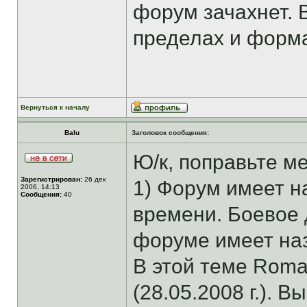
форум зачахнет. 
пределах и форм
Вернуться к началу
Balu
Заголовок сообщения:
Ю/к, поправьте м
Зарегистрирован:
26 дек
1) Форум имеет н
2006, 14:13
Сообщения:
40
времени. Боевое 
форуме имеет наз
В этой теме Rom
(28.05.2008 г.). В