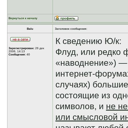
Вернуться к началу
Balu
Заголовок сообщения:
К сведению Ю/к:
Зарегистрирован:
26 дек
Флуд, или редко фл
2006, 14:13
Сообщения:
40
«наводнение») — 
интернет-форумах
случаях) больши
состоящие из одн
символов, и
не не
или смысловой 
называют любой 