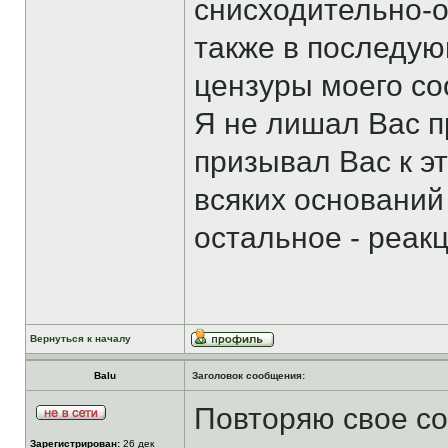
снисходительно-о
также в последу
цензуры моего соо
Я не лишал Вас п
призывал Вас к эт
всяких оснований
остальное - реак
Вернуться к началу
Balu
Заголовок сообщения:
Повторяю свое соо
Зарегистрирован:
26 дек