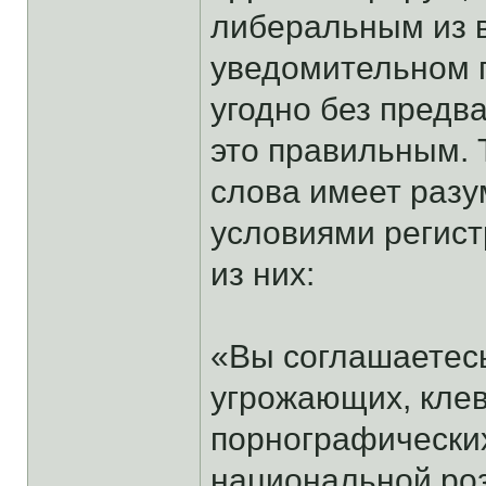
либеральным из в
уведомительном п
угодно без предв
это правильным. 
слова имеет раз
условиями регис
из них:
«Вы соглашаетес
угрожающих, кле
порнографических
национальной роз