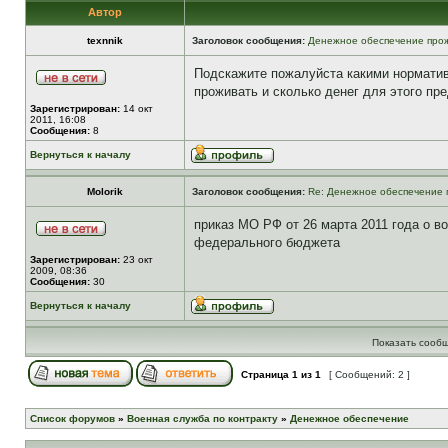
Автор
texnnik
Заголовок сообщения:
Денежное обеспечение прож
Подскажите пожалуйста какими норматив
проживать и сколько денег для этого п
Зарегистрирован:
14 окт
2011, 16:08
Сообщения:
8
Вернуться к началу
Molorik
Заголовок сообщения:
Re: Денежное обеспечение 
приказ МО РФ от 26 марта 2011 года о 
федерального бюджета
Зарегистрирован:
23 окт
2009, 08:36
Сообщения:
30
Вернуться к началу
Показать сообщ
Страница
1
из
1
[ Сообщений: 2 ]
Список форумов
»
Военная служба по контракту
»
Денежное обеспечение