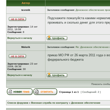
Автор
texnnik
Заголовок сообщения:
Денежное обеспечение прож
Подскажите пожалуйста какими норматив
проживать и сколько денег для этого п
Зарегистрирован:
14 окт
2011, 16:08
Сообщения:
8
Вернуться к началу
Molorik
Заголовок сообщения:
Re: Денежное обеспечение 
приказ МО РФ от 26 марта 2011 года о 
федерального бюджета
Зарегистрирован:
23 окт
2009, 08:36
Сообщения:
30
Вернуться к началу
Показать сообщ
Страница
1
из
1
[ Сообщений: 2 ]
Список форумов
»
Военная служба по контракту
»
Денежное обеспечение