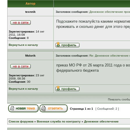
Автор
texnnik
Заголовок сообщения:
Денежное обеспечение прож
Подскажите пожалуйста какими норматив
проживать и сколько денег для этого п
Зарегистрирован:
14 окт
2011, 16:08
Сообщения:
8
Вернуться к началу
Molorik
Заголовок сообщения:
Re: Денежное обеспечение 
приказ МО РФ от 26 марта 2011 года о 
федерального бюджета
Зарегистрирован:
23 окт
2009, 08:36
Сообщения:
30
Вернуться к началу
Показать сообщ
Страница
1
из
1
[ Сообщений: 2 ]
Список форумов
»
Военная служба по контракту
»
Денежное обеспечение