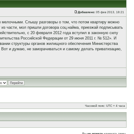
Добавлено:
05 фев 2013, 18:21
ся мелочными. Слышу разговоры о том, что потом квартиру можно
т из части, мол пришли договора соц.найма, приезжай подписывать
 действительно, с 20 февраля 2012 года вступил в законную силу
ительства Российской Федерации от 29 июня 2011 г. № 512». И
овании структуры органов жилищного обеспечения Министерства
. Вот и думаю, не заморачиваться и самому делать приватизацию,
Часовой пояс: UTC + 4 часа
Вы
не можете
начинать темы