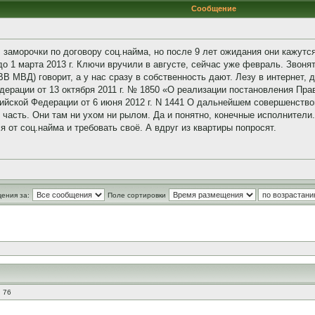
Сообщение
о, заморочки по договору соц.найма, но после 9 лет ожидания они кажут
до 1 марта 2013 г. Ключи вручили в августе, сейчас уже февраль. Звоня
ВВ МВД) говорит, а у нас сразу в собственность дают. Лезу в интернет,
ерации от 13 октября 2011 г. № 1850 «О реализации постановления Прав
ийской Федерации от 6 июня 2012 г. N 1441 О дальнейшем совершенств
часть. Они там ни ухом ни рылом. Да и понятно, конечные исполнители
я от соц.найма и требовать своё. А вдруг из квартиры попросят.
ения за:
Поле сортировки
 76