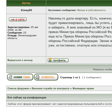
Автор
31may65
Заголовок сообщения:
Жилье в собственность.
Наконец-то дали квартиру. Есть, конечн
будет приватизировать, лишь бы успеть 
и забирать. А мне знакомый из МО (я во 
Зарегистрирован:
25 авг
2009, 11:48
приказ Министра обороны Российской Фед
Сообщения:
23
Откуда:
Ленинградская
еще есть Приказ Министра обороны Росс
область
обороны Российской Федерации. Звоню в 
уже, естественно, платную или отказатьс
Вернуться к началу
Показать сообщ
Страница
1
из
1
[ 1 сообщение ]
Список форумов
»
Военная служба по контракту
»
Жилищное право
Кто сейчас на конференции
Сейчас этот форум просматривают: нет зарегистрированных пользователей и гости: