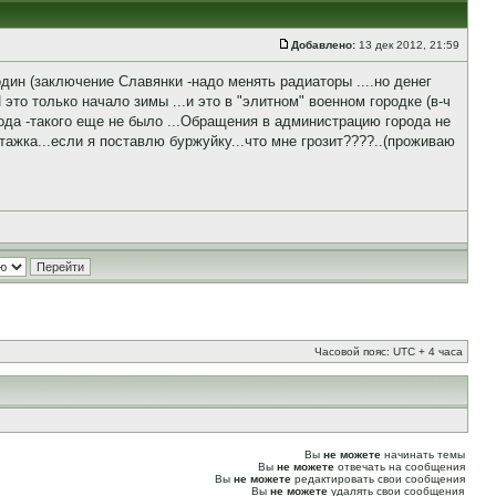
Добавлено:
13 дек 2012, 21:59
 один (заключение Славянки -надо менять радиаторы ....но денег
это только начало зимы ...и это в "элитном" военном городке (в-ч
года -такого еще не было ...Обращения в администрацию города не
ажка...если я поставлю буржуйку...что мне грозит????..(проживаю
Часовой пояс: UTC + 4 часа
Вы
не можете
начинать темы
Вы
не можете
отвечать на сообщения
Вы
не можете
редактировать свои сообщения
Вы
не можете
удалять свои сообщения