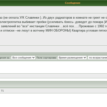
Сообщение
аз (не оплата У/К Славянки )..Из двух радиаторов в комнате не греет не
 электроплитка выбивает пробки (усиливать боюсь- доведет до пожара )И 
заявлений во "все" инстанции Славянки ...всё пох.....Проживаю с 1992 
а и отписки --не лезут в вотчину МИН ОБОРОНЫ) Квартира угловая пятиэт
ения за:
Поле сортировки
 71