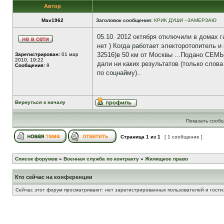
Автор
Mav1962
Заголовок сообщения:
КРИК ДУШИ --ЗАМЕРЗАЮ
05.10. 2012 октября отключили в домах г
нет ) Когда работает электоротопитель и
32516)в 50 км от Москвы ...Подано СЕМЬ 
Зарегистрирован:
01 мар
2010, 19:22
дали ни каких результатов (только слов
Сообщения:
9
по соцнайму)..
Вернуться к началу
Показать сообщ
Страница
1
из
1
[ 1 сообщение ]
Список форумов
»
Военная служба по контракту
»
Жилищное право
Кто сейчас на конференции
Сейчас этот форум просматривают: нет зарегистрированных пользователей и гости: