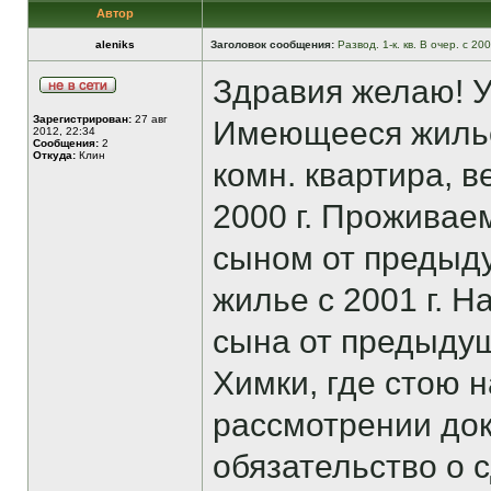
Автор
aleniks
Заголовок сообщения:
Развод. 1-к. кв. В очер. с 20
Здравия желаю! Ув
Зарегистрирован:
27 авг
Имеющееся жилье 
2012, 22:34
Сообщения:
2
Откуда:
Клин
комн. квартира, 
2000 г. Проживае
сыном от предыду
жилье с 2001 г. Н
сына от предыдущ
Химки, где стою н
рассмотрении док
обязательство о 