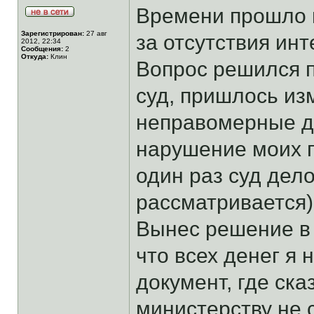
Времени прошло м
Зарегистрирован:
27 авг
за отсутствия инт
2012, 22:34
Сообщения:
2
Откуда:
Клин
Вопрос решился 
суд, пришлось и
неправомерные д
нарушение моих п
один раз суд дел
рассматривается)
Вынес решение в 
что всех денег я 
документ, где ска
министерству не с