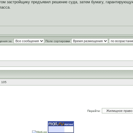
отом застройщику предъявил решение суда, затем бумагу, гарантирующу
ласса.
ения за:
Поле сортировки
: 105
Перейти: