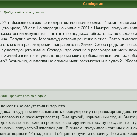
Сообщение
01. Требуют обяз-во о сдаче кв.
а 24 г. Имеющееся жилье в открытом военном городке - 1-комн. квартира
го брака, 38 лет. На очереди на жилье с 2001 г. Намерен получить жил
рассмотрении документов, так как я не подписал обязательство о сдаче
ица. Получил отказ. Мособлсуд оставил решение в силе. Затем пытался
тказали в рассмотрении - направляют в Химки. Скоро предстоит новое 
чи существующего жилья. Отсюда - требование о рассмотрении моих док
г. Химки) заявил, что удовлетворение моих требований повлечет за соб
ю? Возможно, аналогичные случаи были рассмотрены в судах? - Желат
 с 2001. Требуют обяз-во о сдаче
не мог из-за отсутствия интернета.
давал в суд, пришлось изменить формулировку неправомерные действия
о повторно не рассматривается). Был другой, нормальный судья. Вынес р
 где сказано, что если я прежнюю квартиру министерству не сдам, то та
з нормы получаемой жилплощади. В общем, получилось так: мы с сыном 
яли от нормы в 42 квадрата. В общем, получили половину. Но и это хор