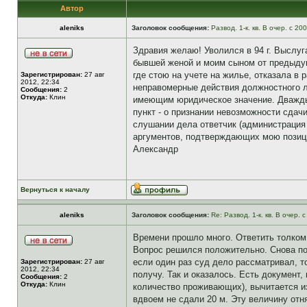
Автор
aleniks
Заголовок сообщения:
Развод. 1-к. кв. В очер. с 20
Здравия желаю! Уволился в 94 г. Выслуг
бывшей женой и моим сыном от предыдуще
где стою на учете на жилье, отказала в 
Зарегистрирован:
27 авг
2012, 22:34
неправомерные действия должностного л
Сообщения:
2
Откуда:
Клин
имеющим юридическое значение. Дважды о
пункт - о признании невозможности сда
слушании дела ответчик (администрация 
аргументов, подтверждающих мою позици
Александр
Вернуться к началу
aleniks
Заголовок сообщения:
Re: Развод. 1-к. кв. В очер.
Времени прошло много. Ответить толком 
Вопрос решился положительно. Снова по
если один раз суд дело рассматривал, т
Зарегистрирован:
27 авг
2012, 22:34
получу. Так и оказалось. Есть документ,
Сообщения:
2
Откуда:
Клин
количество проживающих), вычитается и
вдвоем не сдали 20 м. Эту величину отн