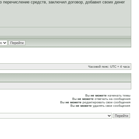
ю перечисление средств, заключил договор, добавил своих денег
Часовой пояс: UTC + 4 часа
Вы
не можете
начинать темы
Вы
не можете
отвечать на сообщения
Вы
не можете
редактировать свои сообщения
Вы
не можете
удалять свои сообщения