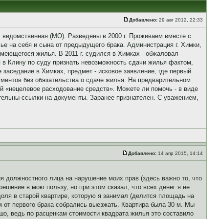
Добавлено:
29 авг 2012, 22:33
, ведомственная (МО). Разведены в 2000 г. Проживаем вместе с
ье на себя и сына от предыдущего брака. Администрация г. Химки,
 имеющегося жилья. В 2011 г. судился в Химках - обжаловал
 в Клину по суду признать невозможность сдачи жилья фактом,
заседание в Химках, предмет - исковое заявление, где первый
ументов без обязательства о сдаче жилья. На предварительном
ой «нецелевое расходование средств». Можете ли помочь - в виде
ельны ссылки на документы. Заранее признателен. С уважением,
Добавлено:
14 апр 2015, 14:14
 должностного лица на нарушение моих прав (здесь важно то, что
ешение в мою пользу, но при этом сказал, что всех денег я не
 доля в старой квартире, которую я занимал (делится площадь на
от первого брака собрались выезжать. Квартира была 30 м. Мы
ошо, ведь по расценкам стоимости квадрата жилья это составило