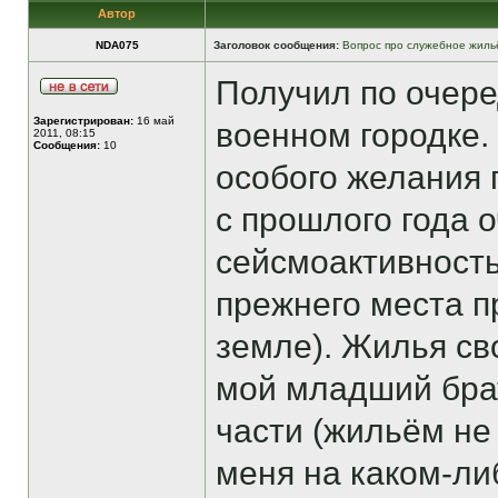
Автор
NDA075
Заголовок сообщения:
Вопрос про служебное жиль
Получил по очере
Зарегистрирован:
16 май
военном городке.
2011, 08:15
Сообщения:
10
особого желания п
с прошлого года 
сейсмоактивность,
прежнего места п
земле). Жилья сво
мой младший бра
части (жильём не 
меня на каком-ли