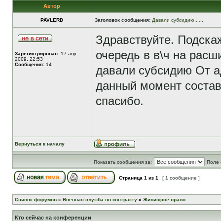
Автор
PAVLERD
Заголовок сообщения:
Давали субсидию.......
Здравствуйте. Подска
очередь в в\ч на рас
Зарегистрирован:
17 апр
2009, 22:53
Сообщения:
14
давали субсидию От 
данный момент составл
спасибо.
Вернуться к началу
Показать сообщения за:
Поле 
Страница
1
из
1
[ 1 сообщение ]
Список форумов
»
Военная служба по контракту
»
Жилищное право
Кто сейчас на конференции