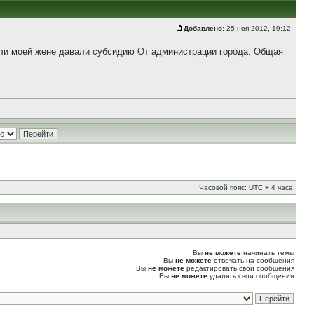
Добавлено:
25 ноя 2012, 19:12
сли моей жене давали субсидию От администрации города. Общая
Часовой пояс: UTC + 4 часа
Вы
не можете
начинать темы
Вы
не можете
отвечать на сообщения
Вы
не можете
редактировать свои сообщения
Вы
не можете
удалять свои сообщения