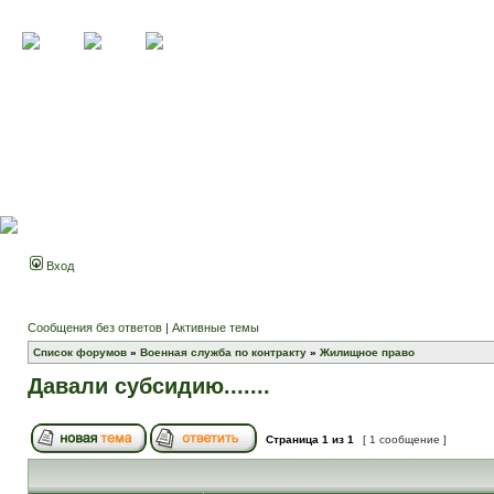
Вход
Сообщения без ответов
|
Активные темы
Список форумов
»
Военная служба по контракту
»
Жилищное право
Давали субсидию.......
Страница
1
из
1
[ 1 сообщение ]