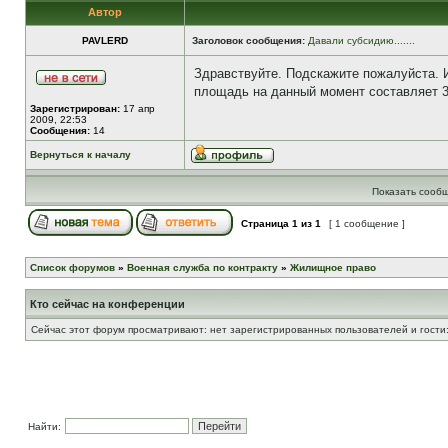
Автор
PAVLERD
Заголовок сообщения:
Давали субсидию.......
Здравствуйте. Подскажите пожалуйста. 
площадь на данный момент составляет 35
Зарегистрирован:
17 апр
2009, 22:53
Сообщения:
14
Вернуться к началу
Показать сообщ
Страница
1
из
1
[ 1 сообщение ]
Список форумов
»
Военная служба по контракту
»
Жилищное право
Кто сейчас на конференции
Сейчас этот форум просматривают: нет зарегистрированных пользователей и гости:
Найти: