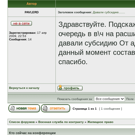
Автор
PAVLERD
Заголовок сообщения:
Давали субсидию.......
Здравствуйте. Подска
очередь в в\ч на рас
Зарегистрирован:
17 апр
2009, 22:53
Сообщения:
14
давали субсидию От 
данный момент составл
спасибо.
Вернуться к началу
Показать сообщения за:
Поле 
Страница
1
из
1
[ 1 сообщение ]
Список форумов
»
Военная служба по контракту
»
Жилищное право
Кто сейчас на конференции