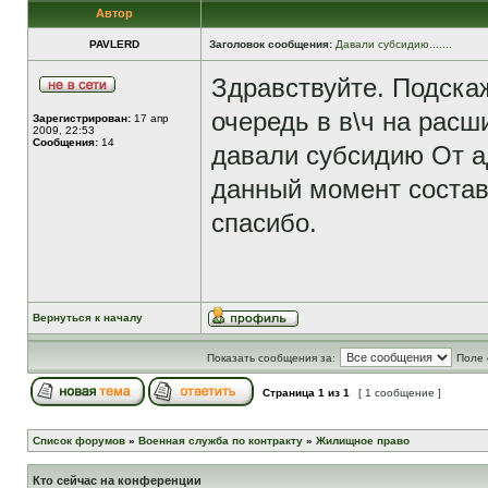
Автор
PAVLERD
Заголовок сообщения:
Давали субсидию.......
Здравствуйте. Подска
очередь в в\ч на рас
Зарегистрирован:
17 апр
2009, 22:53
Сообщения:
14
давали субсидию От 
данный момент составл
спасибо.
Вернуться к началу
Показать сообщения за:
Поле 
Страница
1
из
1
[ 1 сообщение ]
Список форумов
»
Военная служба по контракту
»
Жилищное право
Кто сейчас на конференции