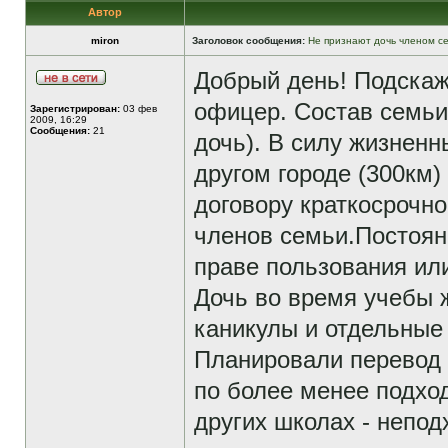
Автор
miron
Заголовок сообщения:
Не признают дочь членом с
Добрый день! Подскаж
офицер. Состав семьи 4
Зарегистрирован:
03 фев
2009, 16:29
Сообщения:
21
дочь). В силу жизненн
другом городе (300км)
договору краткосрочно
членов семьи.Постоян
праве пользования или
Дочь во время учебы ж
каникулы и отдельные
Планировали перевод 
по более менее подхо
других школах - непо