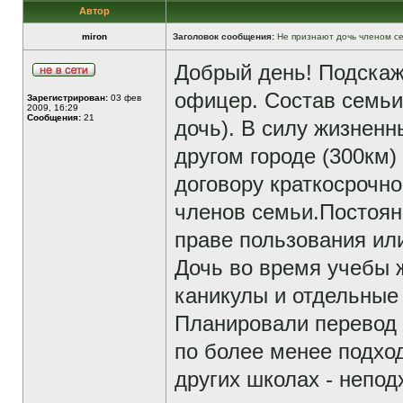
Автор
miron
Заголовок сообщения:
Не признают дочь членом с
Добрый день! Подскаж
офицер. Состав семьи 4
Зарегистрирован:
03 фев
2009, 16:29
Сообщения:
21
дочь). В силу жизненн
другом городе (300км)
договору краткосрочно
членов семьи.Постоян
праве пользования или
Дочь во время учебы ж
каникулы и отдельные
Планировали перевод 
по более менее подхо
других школах - непо