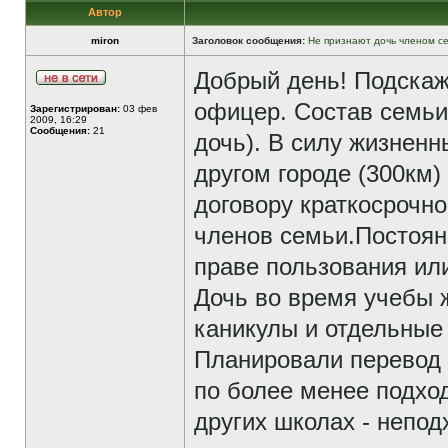
Автор
miron
Заголовок сообщения:
Не признают дочь членом с
Добрый день! Подскаж
офицер. Состав семьи 4
Зарегистрирован:
03 фев
2009, 16:29
Сообщения:
21
дочь). В силу жизненн
другом городе (300км)
договору краткосрочно
членов семьи.Постоян
праве пользования или
Дочь во время учебы ж
каникулы и отдельные
Планировали перевод 
по более менее подхо
других школах - непо