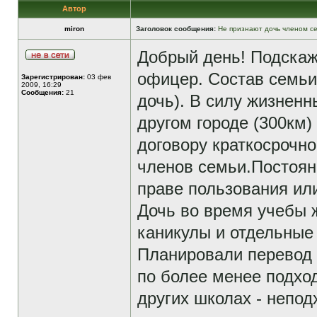
Автор
miron
Заголовок сообщения:
Не признают дочь членом с
Добрый день! Подскаж
офицер. Состав семьи 4
Зарегистрирован:
03 фев
2009, 16:29
Сообщения:
21
дочь). В силу жизненн
другом городе (300км)
договору краткосрочно
членов семьи.Постоян
праве пользования или
Дочь во время учебы ж
каникулы и отдельные
Планировали перевод 
по более менее подхо
других школах - непо