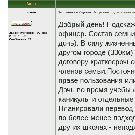
Автор
miron
Заголовок сообщения:
Не признают дочь членом с
Добрый день! Подскаж
офицер. Состав семьи 4
Зарегистрирован:
03 фев
2009, 16:29
Сообщения:
21
дочь). В силу жизненн
другом городе (300км)
договору краткосрочно
членов семьи.Постоян
праве пользования или
Дочь во время учебы ж
каникулы и отдельные
Планировали перевод 
по более менее подхо
других школах - непо