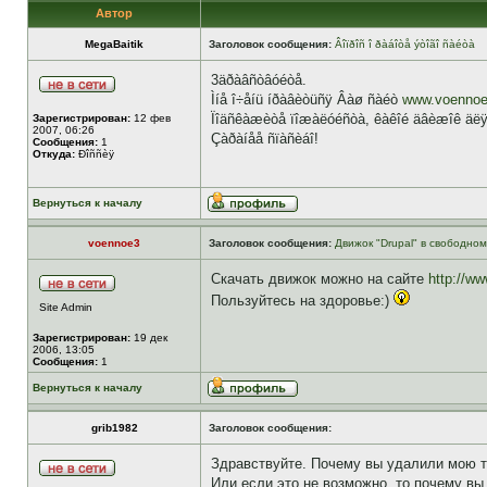
Автор
MegaBaitik
Заголовок сообщения:
Âîïðîñ î ðàáîòå ýòîãî ñàéòà
3äðàâñòâóéòå.
Ìíå î÷åíü íðàâèòüñÿ Âàø ñàéò
www.voennoe
Ïîäñêàæèòå ïîæàëóéñòà, êàêîé äâèæîê äëÿ 
Зарегистрирован:
12 фев
2007, 06:26
Çàðàíåå ñïàñèáî!
Сообщения:
1
Откуда:
Ðîññèÿ
Вернуться к началу
voennoe3
Заголовок сообщения:
Движок "Drupal" в свободно
Скачать движок можно на сайте
http://ww
Пользуйтесь на здоровье:)
Site Admin
Зарегистрирован:
19 дек
2006, 13:05
Сообщения:
1
Вернуться к началу
grib1982
Заголовок сообщения:
Здравствуйте. Почему вы удалили мою те
Или если это не возможно, то почему вы