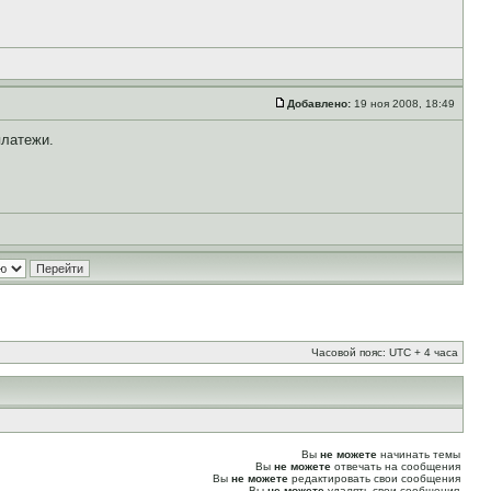
Добавлено:
19 ноя 2008, 18:49
платежи.
Часовой пояс: UTC + 4 часа
Вы
не можете
начинать темы
Вы
не можете
отвечать на сообщения
Вы
не можете
редактировать свои сообщения
Вы
не можете
удалять свои сообщения