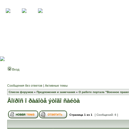
Вход
Сообщения без ответов
|
Активные темы
Список форумов
»
Предложения и замечания
»
О работе портала "Военное право
Âîïðîñ î ðàáîòå ýòîãî ñàéòà
Страница
1
из
1
[ Сообщений: 6 ]