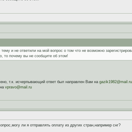
тему и не ответили на мой вопрос о том что не возможно зарегистриров
, то почему вы не сообщите об этом!
но, т.к. исчерпывающий ответ был направлен Вам на
gazik1982@mail.ru
 на
vpravo@mail.ru
опрос,могу ли я отправлять оплату из других стран,например снг?