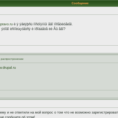
Сообщение
pravo.ru
è ÿ ÿâëÿþñü ïîñòîÿííûì åãî ïîñåòèòåëåì.
ýòîãî èñïîëüçóåòñÿ è ïðîäàåòå ëè Âû åãî?
м распростронении
w.drupal.ru
му и не ответили на мой вопрос о том что не возможно зарегистрирова
 не сообщите об этом!