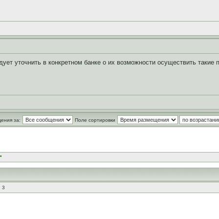
ует уточнить в конкретном банке о их возможности осуществить такие 
ения за:
Поле сортировки
"
 3